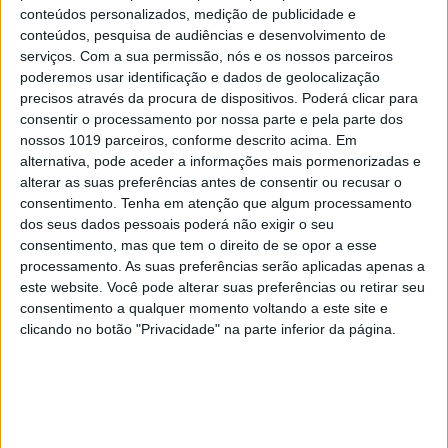
conteúdos personalizados, medição de publicidade e
conteúdos, pesquisa de audiências e desenvolvimento de
serviços.
Com a sua permissão, nós e os nossos parceiros
poderemos usar identificação e dados de geolocalização
precisos através da procura de dispositivos. Poderá clicar para
consentir o processamento por nossa parte e pela parte dos
CELEBRIDADES
nossos 1019 parceiros, conforme descrito acima. Em
O nascimento de Dream melhorou (e muito)
alternativa, pode aceder a informações mais pormenorizadas e
a relação de Rob Kardashian e Blac Chyna
alterar as suas preferências antes de consentir ou recusar o
consentimento.
Tenha em atenção que algum processamento
dos seus dados pessoais poderá não exigir o seu
consentimento, mas que tem o direito de se opor a esse
processamento. As suas preferências serão aplicadas apenas a
MAIS NO PORTAL
este website. Você pode alterar suas preferências ou retirar seu
consentimento a qualquer momento voltando a este site e
clicando no botão "Privacidade" na parte inferior da página.