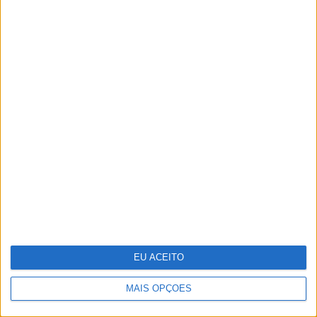
Quem é Deus para uma criança? Opinião
de José Brissos-Lino
EU ACEITO
MAIS OPÇÕES