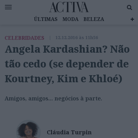
ÚLTIMAS
MODA
BELEZA
CELEBRIDADES
SAÚDE
LIFESTYLE
CELEBRIDADES
|
12.12.2016 às 11h56
EMOÇÕES
MULHERES INSPIRADORAS
Angela Kardashian? Não
DIZ QUEM SABE
ACTIVA BRAND STUDIO
tão cedo (se depender de
Kourtney, Kim e Khloé)
Amigos, amigos... negócios à parte.
Cláudia Turpin