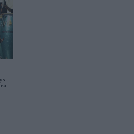
ys
ira