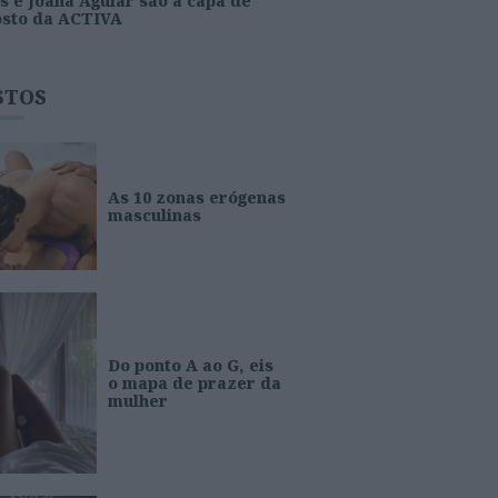
s e Joana Aguiar são a capa de
osto da ACTIVA
STOS
As 10 zonas erógenas
masculinas
Do ponto A ao G, eis
o mapa de prazer da
mulher