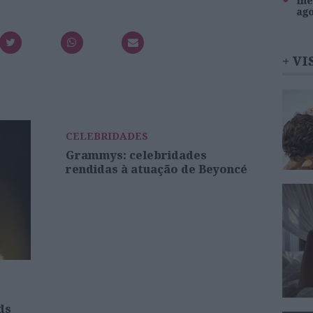
Inê
ag
+ VI
CELEBRIDADES
Grammys: celebridades
rendidas à atuação de Beyoncé
ds