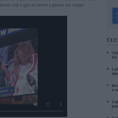
mente com o que se estava a passar em campo.
ÚLT
Clá
da
Láb
um 
Br
a s
Unh
pa