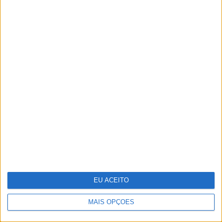
Recorde as melhores imagens da XXIX
Gala dos Globos de Ouro
EU ACEITO
MAIS OPÇÕES