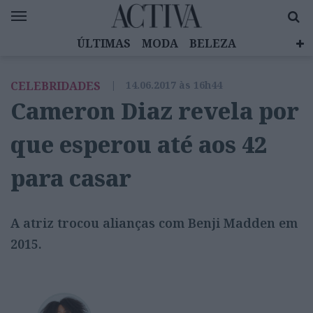
ÚLTIMAS
MODA
BELEZA
CELEBRIDADES
SAÚDE
LIFESTYLE
CELEBRIDADES
|
14.06.2017 às 16h44
EMOÇÕES
MULHERES INSPIRADORAS
Cameron Diaz revela por
DIZ QUEM SABE
ACTIVA BRAND STUDIO
que esperou até aos 42
para casar
A atriz trocou alianças com Benji Madden em
2015.