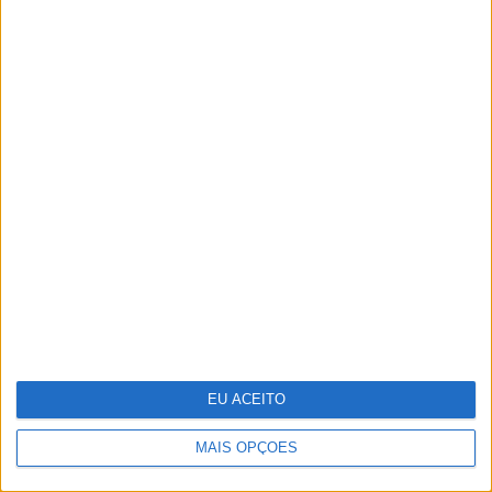
CARAS Decoração: Cromática, uma
coleção desenhada por Pedro
Almodóvar
EU ACEITO
MAIS OPÇÕES
Pigmentarium: perfumaria de nicho
inspirada na herança cultural da