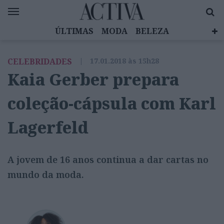
ÚLTIMAS
MODA
BELEZA
CELEBRIDADES
SAÚDE
LIFESTYLE
CELEBRIDADES
|
17.01.2018 às 15h28
EMOÇÕES
MULHERES INSPIRADORAS
Kaia Gerber prepara
DIZ QUEM SABE
ACTIVA BRAND STUDIO
coleção-cápsula com Karl
Lagerfeld
A jovem de 16 anos continua a dar cartas no
mundo da moda.