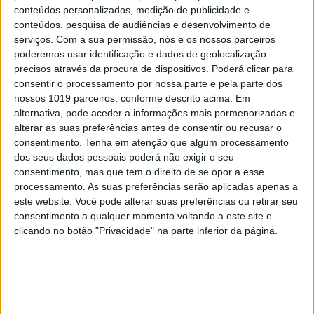
conteúdos personalizados, medição de publicidade e
conteúdos, pesquisa de audiências e desenvolvimento de
serviços.
Com a sua permissão, nós e os nossos parceiros
poderemos usar identificação e dados de geolocalização
precisos através da procura de dispositivos. Poderá clicar para
DIVERSOS
consentir o processamento por nossa parte e pela parte dos
Refeições leves, nutritivas e saborosas a
nossos 1019 parceiros, conforme descrito acima. Em
qualquer hora e com vista sobre o mar?
alternativa, pode aceder a informações mais pormenorizadas e
Conheça o novo espaço
alterar as suas preferências antes de consentir ou recusar o
consentimento.
Tenha em atenção que algum processamento
dos seus dados pessoais poderá não exigir o seu
consentimento, mas que tem o direito de se opor a esse
processamento. As suas preferências serão aplicadas apenas a
este website. Você pode alterar suas preferências ou retirar seu
consentimento a qualquer momento voltando a este site e
clicando no botão "Privacidade" na parte inferior da página.