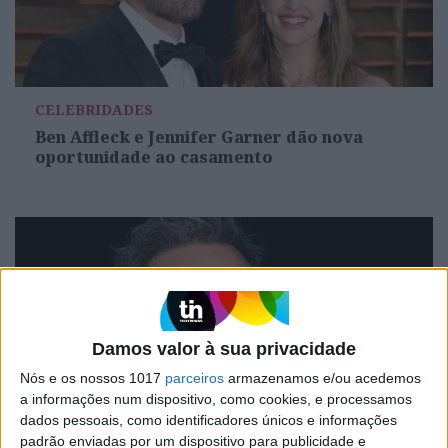
CELEBRIDADES
Ben Affleck e Jennifer Garner dão nova
oportunidade ao casamento
Damos valor à sua privacidade
Nós e os nossos 1017
parceiros
armazenamos e/ou acedemos
a informações num dispositivo, como cookies, e processamos
dados pessoais, como identificadores únicos e informações
CELEBRIDADES
padrão enviadas por um dispositivo para publicidade e