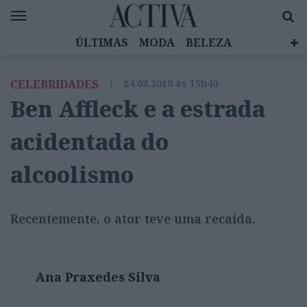
ÚLTIMAS
MODA
BELEZA
CELEBRIDADES
SAÚDE
LIFESTYLE
CELEBRIDADES
|
24.08.2018 às 15h40
EMOÇÕES
MULHERES INSPIRADORAS
Ben Affleck e a estrada
DIZ QUEM SABE
ACTIVA BRAND STUDIO
acidentada do
alcoolismo
Recentemente, o ator teve uma recaída.
Ana Praxedes Silva