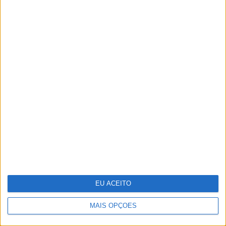
Júlia Palha e José Mata protagonizam
cenas quentes no primeiro episódio de
"A Serra"
EU ACEITO
MAIS OPÇÕES