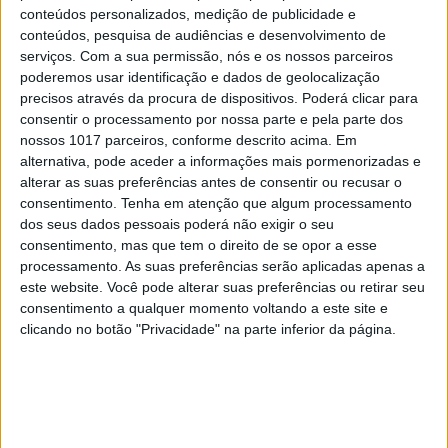
conteúdos personalizados, medição de publicidade e
Ben Affleck completa tratamento em clínica
conteúdos, pesquisa de audiências e desenvolvimento de
de reabilitação
serviços.
Com a sua permissão, nós e os nossos parceiros
poderemos usar identificação e dados de geolocalização
precisos através da procura de dispositivos. Poderá clicar para
consentir o processamento por nossa parte e pela parte dos
nossos 1017 parceiros, conforme descrito acima. Em
MAIS NO PORTAL
alternativa, pode aceder a informações mais pormenorizadas e
alterar as suas preferências antes de consentir ou recusar o
consentimento.
Tenha em atenção que algum processamento
dos seus dados pessoais poderá não exigir o seu
consentimento, mas que tem o direito de se opor a esse
processamento. As suas preferências serão aplicadas apenas a
este website. Você pode alterar suas preferências ou retirar seu
consentimento a qualquer momento voltando a este site e
clicando no botão "Privacidade" na parte inferior da página.
NAS BANCAS
Cláudia Vieira é a capa de setembro da