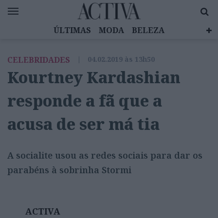
ÚLTIMAS
MODA
BELEZA
CELEBRIDADES
SAÚDE
LIFESTYLE
CELEBRIDADES
|
04.02.2019 às 13h50
EMOÇÕES
MULHERES INSPIRADORAS
Kourtney Kardashian
DIZ QUEM SABE
ACTIVA BRAND STUDIO
responde a fã que a
acusa de ser má tia
A socialite usou as redes sociais para dar os
parabéns à sobrinha Stormi
ACTIVA