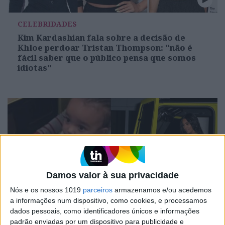
CELEBRIDADES
Kim Kardashian fala sobre a decisão de
Khloe perdoar Tristan Thompson: "não é
fácil saber que o público pensa que somos
idiotas"
Damos valor à sua privacidade
Nós e os nossos 1019
parceiros
armazenamos e/ou acedemos
a informações num dispositivo, como cookies, e processamos
CELEBRIDADES
dados pessoais, como identificadores únicos e informações
padrão enviadas por um dispositivo para publicidade e
Chicago West recebeu miniatura de carro de