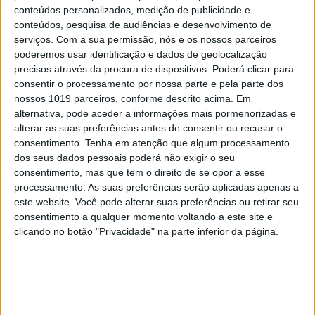
conteúdos personalizados, medição de publicidade e
Kim Kardashian como prenda de aniversário
conteúdos, pesquisa de audiências e desenvolvimento de
serviços.
Com a sua permissão, nós e os nossos parceiros
poderemos usar identificação e dados de geolocalização
precisos através da procura de dispositivos. Poderá clicar para
consentir o processamento por nossa parte e pela parte dos
MAIS NO PORTAL
nossos 1019 parceiros, conforme descrito acima. Em
alternativa, pode aceder a informações mais pormenorizadas e
alterar as suas preferências antes de consentir ou recusar o
consentimento.
Tenha em atenção que algum processamento
dos seus dados pessoais poderá não exigir o seu
consentimento, mas que tem o direito de se opor a esse
processamento. As suas preferências serão aplicadas apenas a
este website. Você pode alterar suas preferências ou retirar seu
consentimento a qualquer momento voltando a este site e
clicando no botão "Privacidade" na parte inferior da página.
NAS BANCAS
Cláudia Vieira é a capa de setembro da
ACTIVA