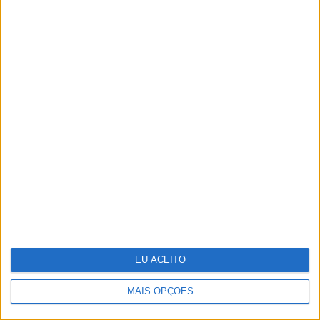
Adalberto Ribeiro: “Não procuramos
seguir modas nem programar em função
do que é mais mediático. Procuramos
artistas que tenham autenticidade,
qualidade e algo para dizer em palco”
EU ACEITO
MAIS OPÇÕES
Margherita Missoni: “A moda tem de