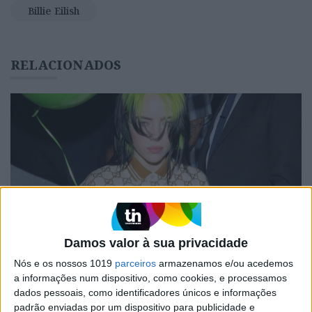
Billie Eilish
RELACIONADOS
Damos valor à sua privacidade
BELEZA
Nós e os nossos 1019
parceiros
armazenamos e/ou acedemos
Os segredos das unhas extravagantes que
a informações num dispositivo, como cookies, e processamos
Billie Eilish usou nos Grammy Awards
dados pessoais, como identificadores únicos e informações
padrão enviadas por um dispositivo para publicidade e