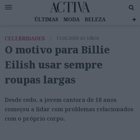
ÚLTIMAS
MODA
BELEZA
CELEBRIDADES
SAÚDE
LIFESTYLE
CELEBRIDADES
|
13.02.2020 às 10h31
EMOÇÕES
MULHERES INSPIRADORAS
O motivo para Billie
DIZ QUEM SABE
ACTIVA BRAND STUDIO
Eilish usar sempre
roupas largas
Desde cedo, a jovem cantora de 18 anos
começou a lidar com problemas relacionados
com o próprio corpo.