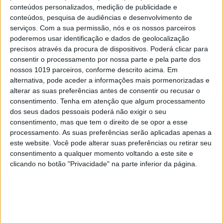
conteúdos personalizados, medição de publicidade e
conteúdos, pesquisa de audiências e desenvolvimento de
serviços.
Com a sua permissão, nós e os nossos parceiros
poderemos usar identificação e dados de geolocalização
precisos através da procura de dispositivos. Poderá clicar para
consentir o processamento por nossa parte e pela parte dos
nossos 1019 parceiros, conforme descrito acima. Em
alternativa, pode aceder a informações mais pormenorizadas e
DIZ QUEM SABE
alterar as suas preferências antes de consentir ou recusar o
Melasma, machas e fotoenvelhecimento: o
consentimento.
Tenha em atenção que algum processamento
que pode (e deve) ser evitado?
dos seus dados pessoais poderá não exigir o seu
consentimento, mas que tem o direito de se opor a esse
processamento. As suas preferências serão aplicadas apenas a
este website. Você pode alterar suas preferências ou retirar seu
consentimento a qualquer momento voltando a este site e
clicando no botão "Privacidade" na parte inferior da página.