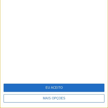
Portugália Belém reabre renovada em
ano de centenário
Salgueiro Maia, o herói a contragosto
EU ACEITO
MAIS OPÇÕES