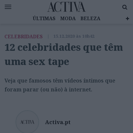
ÚLTIMAS
MODA
BELEZA
CELEBRIDADES
SAÚDE
LIFESTYLE
CELEBRIDADES
|
15.12.2020 às 10h42
EMOÇÕES
MULHERES INSPIRADORAS
12 celebridades que têm
DIZ QUEM SABE
ACTIVA BRAND STUDIO
uma sex tape
Veja que famosos têm vídeos íntimos que
foram parar (ou não) à internet.
Activa.pt