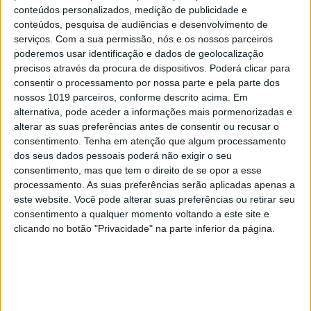
conteúdos personalizados, medição de publicidade e
conteúdos, pesquisa de audiências e desenvolvimento de
serviços.
Com a sua permissão, nós e os nossos parceiros
poderemos usar identificação e dados de geolocalização
DIVERSOS
precisos através da procura de dispositivos. Poderá clicar para
Refeições leves, nutritivas e saborosas a
consentir o processamento por nossa parte e pela parte dos
qualquer hora e com vista sobre o mar?
nossos 1019 parceiros, conforme descrito acima. Em
Conheça o novo espaço
alternativa, pode aceder a informações mais pormenorizadas e
alterar as suas preferências antes de consentir ou recusar o
consentimento.
Tenha em atenção que algum processamento
dos seus dados pessoais poderá não exigir o seu
consentimento, mas que tem o direito de se opor a esse
processamento. As suas preferências serão aplicadas apenas a
este website. Você pode alterar suas preferências ou retirar seu
consentimento a qualquer momento voltando a este site e
clicando no botão "Privacidade" na parte inferior da página.
CELEBRIDADES