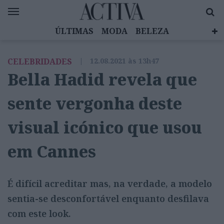
ÚLTIMAS
MODA
BELEZA
CELEBRIDADES
SAÚDE
LIFESTYLE
CELEBRIDADES
|
12.08.2021 às 13h47
EMOÇÕES
MULHERES INSPIRADORAS
Bella Hadid revela que
DIZ QUEM SABE
ACTIVA BRAND STUDIO
sente vergonha deste
visual icónico que usou
em Cannes
É difícil acreditar mas, na verdade, a modelo
sentia-se desconfortável enquanto desfilava
com este look.