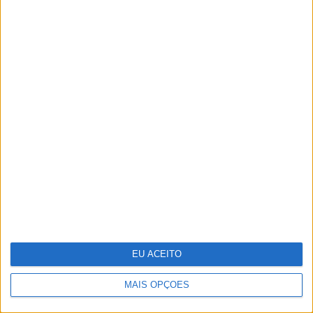
Jornalistas Nelma Serpa Pinto e João
Póvoa Marinheiro casaram-se no Porto
EU ACEITO
MAIS OPÇÕES