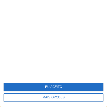
Stella McCartney: designer distinguida na
Nat Gala
35 lugares à sombra
EU ACEITO
MAIS OPÇÕES