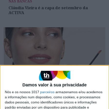
NAS BANCAS
Cláudia Vieira é a capa de setembro da
ACTIVA
#EMBELEZA
Damos valor à sua privacidade
Lábio de verão: os essenciais para um look
Nós e os nossos 1017
parceiros
armazenamos e/ou acedemos
brilhante e protegido
a informações num dispositivo, como cookies, e processamos
dados pessoais, como identificadores únicos e informações
padrão enviadas por um dispositivo para publicidade e