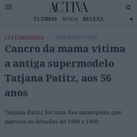
ÚLTIMAS
MODA
BELEZA
CELEBRIDADES
SAÚDE
LIFESTYLE
CELEBRIDADES
|
12.01.2023 às 11h23
EMOÇÕES
MULHERES INSPIRADORAS
Cancro da mama vitima
DIZ QUEM SABE
ACTIVA BRAND STUDIO
a antiga supermodelo
Tatjana Patitz, aos 56
anos
Tatjana Patitz foi uma das manequins que
marcou as décadas de 1980 e 1990