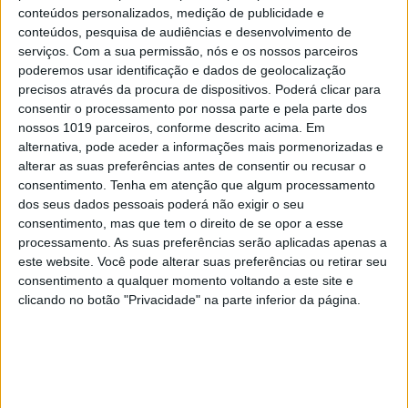
que o ataque terminar, administre-lhe um supositório de
conteúdos personalizados, medição de publicidade e
paracetamol, ou medicamentos antiespasmódicos previamente
conteúdos, pesquisa de audiências e desenvolvimento de
receitados. Anote o tempo que o ataque durou, o que decorreu
serviços.
Com a sua permissão, nós e os nossos parceiros
durante o mesmo e apresente ao médico.
poderemos usar identificação e dados de geolocalização
precisos através da procura de dispositivos. Poderá clicar para
consentir o processamento por nossa parte e pela parte dos
6 Queimaduras
nossos 1019 parceiros, conforme descrito acima. Em
alternativa, pode aceder a informações mais pormenorizadas e
alterar as suas preferências antes de consentir ou recusar o
consentimento.
Tenha em atenção que algum processamento
dos seus dados pessoais poderá não exigir o seu
Deve levar logo a criança ao médico, sempre que a queimadura
consentimento, mas que tem o direito de se opor a esse
se estenda por mais de 5% a 8% da superfície corporal, ou
processamento. As suas preferências serão aplicadas apenas a
quando se situe na cabeça.
este website. Você pode alterar suas preferências ou retirar seu
consentimento a qualquer momento voltando a este site e
clicando no botão "Privacidade" na parte inferior da página.
Como calcular a extensão: