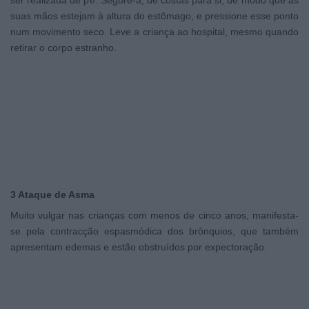
ser realizada de pé. Segure-a, de costas para si, de modo que as
suas mãos estejam à altura do estômago, e pressione esse ponto
num movimento seco. Leve a criança ao hospital, mesmo quando
retirar o corpo estranho.
3 Ataque de Asma
Muito vulgar nas crianças com menos de cinco anos, manifesta-
se pela contracção espasmódica dos brônquios, que também
apresentam edemas e estão obstruídos por expectoração.