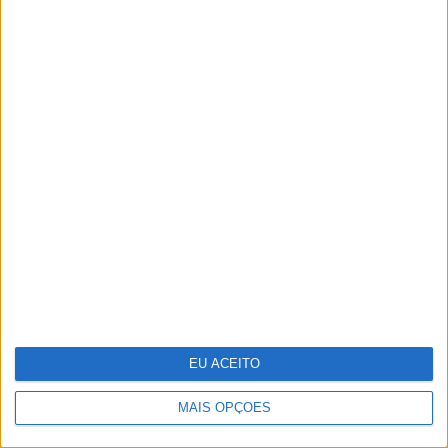
hipoglicémias fatais nos diabéticos
Reportagem na selva mágica da
Amazónia
EU ACEITO
MAIS OPÇÕES