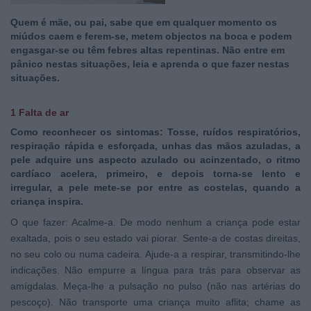
Quem é mãe, ou pai, sabe que em qualquer momento os
miúdos caem e ferem-se, metem objectos na boca e podem
engasgar-se ou têm febres altas repentinas. Não entre em
pânico nestas situações, leia e aprenda o que fazer nestas
situações.
1 Falta de ar
Como reconhecer os sintomas: Tosse, ruídos respiratórios,
respiração rápida e esforçada, unhas das mãos azuladas, a
pele adquire uns aspecto azulado ou acinzentado, o ritmo
cardíaco acelera, primeiro, e depois torna-se lento e
irregular, a pele mete-se por entre as costelas, quando a
criança inspira.
O que fazer: Acalme-a. De modo nenhum a criança pode estar
exaltada, pois o seu estado vai piorar. Sente-a de costas direitas,
no seu colo ou numa cadeira. Ajude-a a respirar, transmitindo-lhe
indicações. Não empurre a língua para trás para observar as
amígdalas. Meça-lhe a pulsação no pulso (não nas artérias do
pescoço). Não transporte uma criança muito aflita; chame as