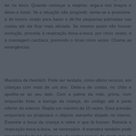
ter na boca. Quando começar a respirar, erga-a nos braços e
deixe-a tossir. Se a situação não progredir, sente-se e posicione-
a de tronco virado para baixo e dê-lhe pequenas palmadas nas
costas até ela ficar mais aliviada. Se mesmo assim não houver
evolução, proceda à respiração boca-a-boca, por cinco vezes, e
à massagem cardíaca, premindo o tórax cinco vezes. Chame as
emergências.
Manobra de Heimlich: Pode ser tentada, como último recurso, em
crianças com mais de um ano. Deite-a de costas, no chão e
ajoelhe-se ao seu lado. Com a palma da mão, prima, num
empurrão forte, a barriga da criança, do umbigo até à parte
inferior do esterno. Repita um máximo de 10 vezes. Essa pressão
empurrará ou projectará o objecto estranho alojado no interior.
Examine a boca da criança e retire o que lá houver. Reinicie a
respiração boca-a-boca, se necessário. A manobra também pode