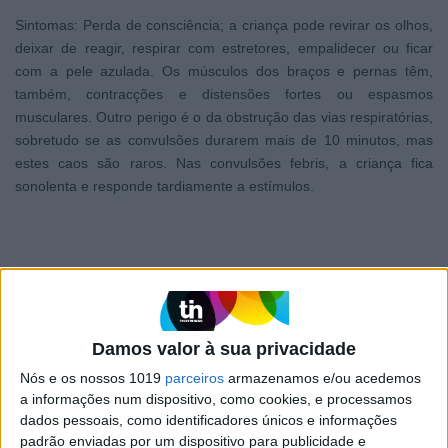
Sintomas: Perda de consciência; a criança pode revirar os olhos,
deixar de reagir, respirar com estretores, empalidecer ou ficar
com a pele azulada. Os músculos dos braços e pernas têm,
também, contracções e distensões fortes ou espasmos
musculares. Outro perigo é o da obstrução das vias respiratórias,
sobretudo se as convulsões durarem mais de 10 minutos, mas
estes caos são raros. Nas convulsões febris, a criança fica
sonolenta e responde tardiamente a estímulos.
O que fazer: Não agarrar a criança à força, pois pode feri-la. Não
a transporte até ao médico antes das convulsões pararem. Deite-
Damos valor à sua privacidade
a numa manta, no chão, retirando do seu alcance tudo quanto
Nós e os nossos 1019
parceiros
armazenamos e/ou acedemos
possa feri-la. Observe a sua respiração e circulação. Não faça
a informações num dispositivo, como cookies, e processamos
respiração boca-a-boca. Nas convulsões febris pode baixar a
dados pessoais, como identificadores únicos e informações
temperatura com o recurso a compressas frias ou lavagens. Logo
padrão enviadas por um dispositivo para publicidade e