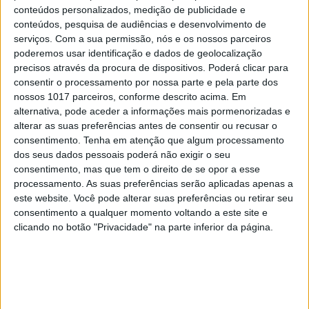
conteúdos personalizados, medição de publicidade e
conteúdos, pesquisa de audiências e desenvolvimento de
serviços.
Com a sua permissão, nós e os nossos parceiros
poderemos usar identificação e dados de geolocalização
precisos através da procura de dispositivos. Poderá clicar para
consentir o processamento por nossa parte e pela parte dos
DIZ QUEM SABE
nossos 1017 parceiros, conforme descrito acima. Em
Melasma, machas e fotoenvelhecimento: o
alternativa, pode aceder a informações mais pormenorizadas e
que pode (e deve) ser evitado?
alterar as suas preferências antes de consentir ou recusar o
consentimento.
Tenha em atenção que algum processamento
dos seus dados pessoais poderá não exigir o seu
consentimento, mas que tem o direito de se opor a esse
processamento. As suas preferências serão aplicadas apenas a
este website. Você pode alterar suas preferências ou retirar seu
consentimento a qualquer momento voltando a este site e
clicando no botão "Privacidade" na parte inferior da página.