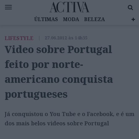
ÚLTIMAS
MODA
BELEZA
CELEBRIDADES
SAÚDE
LIFESTYLE
LIFESTYLE
|
27.06.2012 às 14h35
EMOÇÕES
MULHERES INSPIRADORAS
Video sobre Portugal
DIZ QUEM SABE
ACTIVA BRAND STUDIO
feito por norte-
americano conquista
portugueses
Já conquistou o You Tube e o Facebook, e é um
dos mais belos videos sobre Portugal