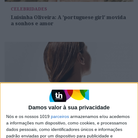
CELEBRIDADES
Luisinha Oliveira: A 'portuguese girl' movida
a sonhos e amor
Damos valor à sua privacidade
#EMBELEZA
Nós e os nossos 1019
parceiros
armazenamos e/ou acedemos
O segredo para um cabelo saudável no
a informações num dispositivo, como cookies, e processamos
verão e combater o trio que ameaça a sua
dados pessoais, como identificadores únicos e informações
saúde: sol, sal e cloro
padrão enviadas por um dispositivo para publicidade e