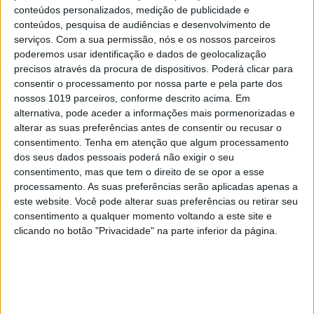
conteúdos personalizados, medição de publicidade e
conteúdos, pesquisa de audiências e desenvolvimento de
serviços.
Com a sua permissão, nós e os nossos parceiros
poderemos usar identificação e dados de geolocalização
precisos através da procura de dispositivos. Poderá clicar para
consentir o processamento por nossa parte e pela parte dos
nossos 1019 parceiros, conforme descrito acima. Em
alternativa, pode aceder a informações mais pormenorizadas e
alterar as suas preferências antes de consentir ou recusar o
consentimento.
Tenha em atenção que algum processamento
dos seus dados pessoais poderá não exigir o seu
consentimento, mas que tem o direito de se opor a esse
DIZ QUEM SABE
processamento. As suas preferências serão aplicadas apenas a
este website. Você pode alterar suas preferências ou retirar seu
Melasma, machas e fotoenvelhecimento: o
consentimento a qualquer momento voltando a este site e
que pode (e deve) ser evitado?
clicando no botão "Privacidade" na parte inferior da página.