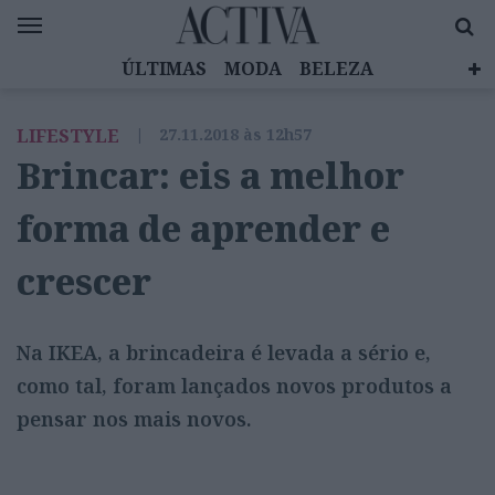
ÚLTIMAS
MODA
BELEZA
CELEBRIDADES
SAÚDE
LIFESTYLE
LIFESTYLE
|
27.11.2018 às 12h57
EMOÇÕES
MULHERES INSPIRADORAS
Brincar: eis a melhor
DIZ QUEM SABE
ACTIVA BRAND STUDIO
forma de aprender e
crescer
Na IKEA, a brincadeira é levada a sério e,
como tal, foram lançados novos produtos a
pensar nos mais novos.