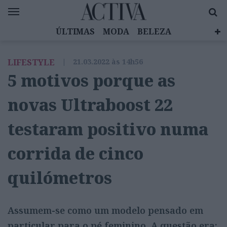
ÚLTIMAS
MODA
BELEZA
CELEBRIDADES
SAÚDE
LIFESTYLE
LIFESTYLE
|
21.03.2022 às 14h56
EMOÇÕES
MULHERES INSPIRADORAS
5 motivos porque as
DIZ QUEM SABE
ACTIVA BRAND STUDIO
novas Ultraboost 22
testaram positivo numa
corrida de cinco
quilómetros
Assumem-se como um modelo pensado em
particular para o pé feminino. A questão era: