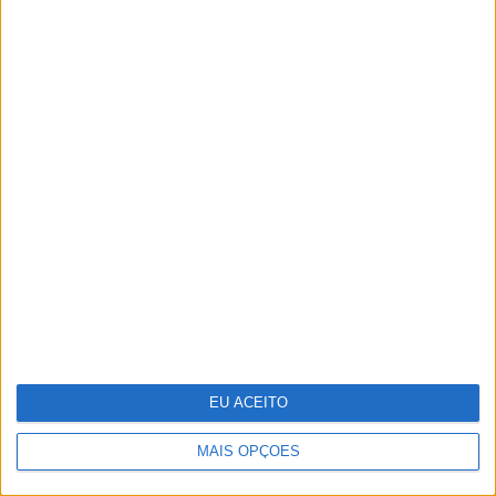
Só ver uma pessoa doente já faz
disparar o sistema imunitário
EU ACEITO
MAIS OPÇÕES