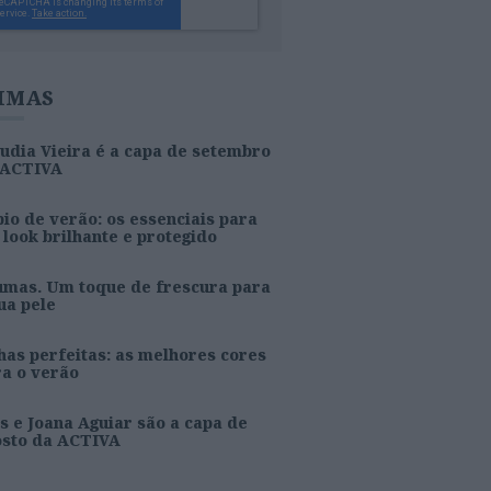
IMAS
udia Vieira é a capa de setembro
 ACTIVA
io de verão: os essenciais para
look brilhante e protegido
umas. Um toque de frescura para
ua pele
as perfeitas: as melhores cores
ra o verão
s e Joana Aguiar são a capa de
osto da ACTIVA