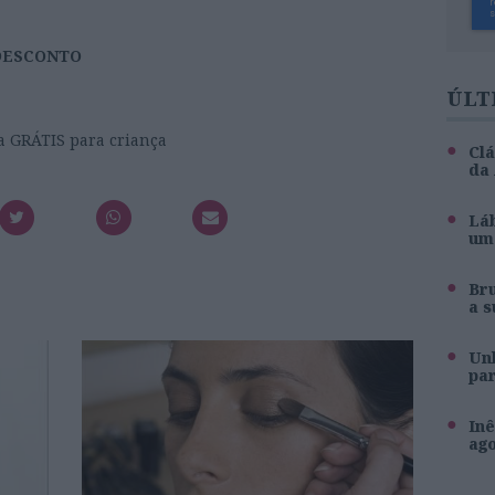
 DESCONTO
ÚLT
a GRÁTIS para criança
Clá
da
Láb
um 
Br
a s
Unh
pa
Inê
ag