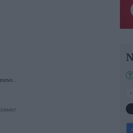
ININO
…
lidade?