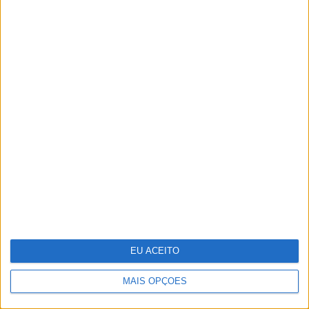
O "look" de Letizia no reencontro com a
filha em Marín
EU ACEITO
MAIS OPÇÕES