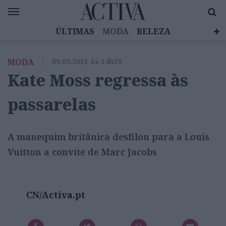
ÚLTIMAS
MODA
BELEZA
CELEBRIDADES
SAÚDE
LIFESTYLE
MODA
|
09.03.2011 às 14h59
EMOÇÕES
MULHERES INSPIRADORAS
Kate Moss regressa às
DIZ QUEM SABE
ACTIVA BRAND STUDIO
passarelas
A manequim britânica desfilou para a Louis
Vuitton a convite de Marc Jacobs
CN/Activa.pt