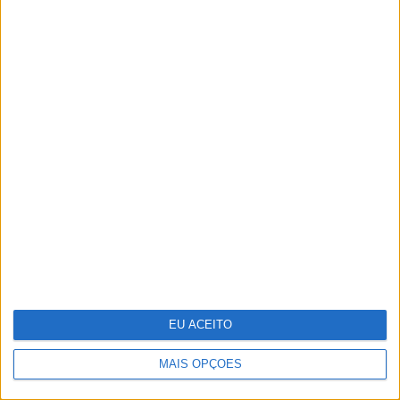
25 peças para receber a primavera em
casa
EU ACEITO
MAIS OPÇÕES