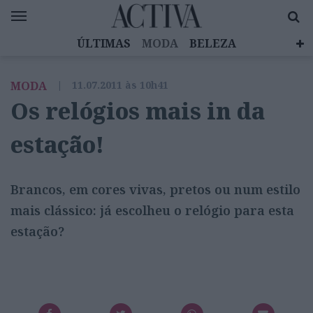
ÚLTIMAS
MODA
BELEZA
CELEBRIDADES
SAÚDE
LIFESTYLE
MODA
|
11.07.2011 às 10h41
EMOÇÕES
MULHERES INSPIRADORAS
Os relógios mais in da
DIZ QUEM SABE
ACTIVA BRAND STUDIO
estação!
Brancos, em cores vivas, pretos ou num estilo
mais clássico: já escolheu o relógio para esta
estação?