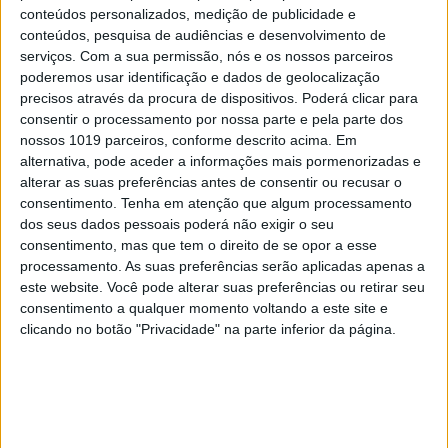
conteúdos personalizados, medição de publicidade e
#EMBELEZA
conteúdos, pesquisa de audiências e desenvolvimento de
Brumas. Um toque de frescura para a sua
serviços.
Com a sua permissão, nós e os nossos parceiros
pele
poderemos usar identificação e dados de geolocalização
precisos através da procura de dispositivos. Poderá clicar para
consentir o processamento por nossa parte e pela parte dos
nossos 1019 parceiros, conforme descrito acima. Em
alternativa, pode aceder a informações mais pormenorizadas e
alterar as suas preferências antes de consentir ou recusar o
consentimento.
Tenha em atenção que algum processamento
dos seus dados pessoais poderá não exigir o seu
consentimento, mas que tem o direito de se opor a esse
processamento. As suas preferências serão aplicadas apenas a
este website. Você pode alterar suas preferências ou retirar seu
consentimento a qualquer momento voltando a este site e
clicando no botão "Privacidade" na parte inferior da página.
#EMBELEZA
Unhas perfeitas: as melhores cores para o
verão