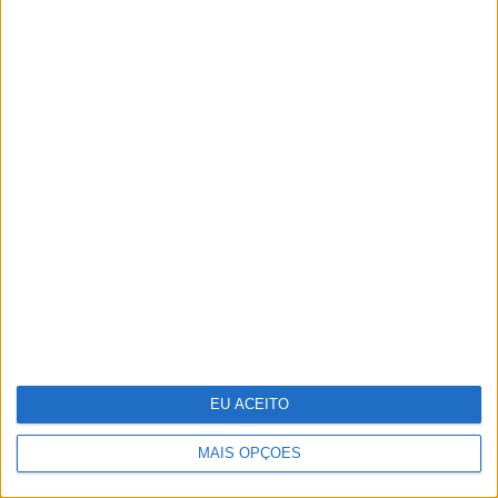
Em “Senhora do Mar”: Beatriz e Pedro
têm sexo escaldante
EU ACEITO
MAIS OPÇÕES