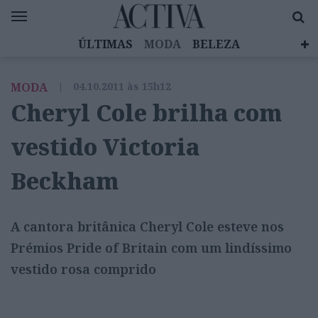
ÚLTIMAS
MODA
BELEZA
CELEBRIDADES
SAÚDE
LIFESTYLE
MODA
|
04.10.2011 às 15h12
EMOÇÕES
MULHERES INSPIRADORAS
Cheryl Cole brilha com
DIZ QUEM SABE
ACTIVA BRAND STUDIO
vestido Victoria
Beckham
A cantora britânica Cheryl Cole esteve nos
Prémios Pride of Britain com um lindíssimo
vestido rosa comprido