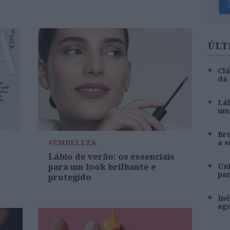
ÚLT
Clá
da
Láb
um 
Br
#EMBELEZA
a s
Lábio de verão: os essenciais
para um look brilhante e
Unh
pa
protegido
Inê
ag