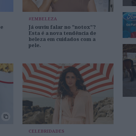
#EMBELEZA
re
Já ouviu falar no "notox"?
Esta é a nova tendência de
beleza em cuidados com a
pele.
CELEBRIDADES