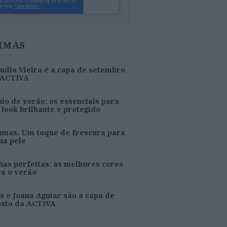
IMAS
udia Vieira é a capa de setembro
 ACTIVA
io de verão: os essenciais para
look brilhante e protegido
umas. Um toque de frescura para
ua pele
as perfeitas: as melhores cores
ra o verão
s e Joana Aguiar são a capa de
osto da ACTIVA