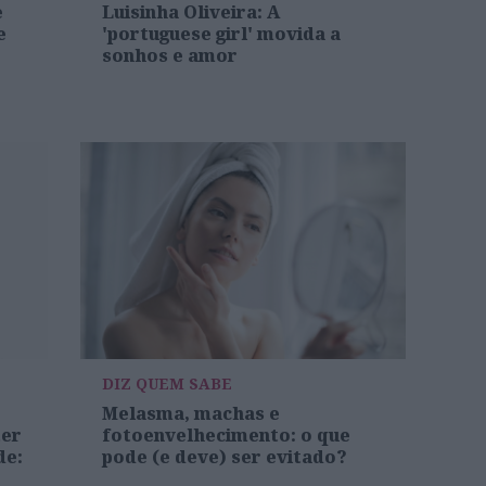
e
Luisinha Oliveira: A
e
'portuguese girl' movida a
sonhos e amor
DIZ QUEM SABE
Melasma, machas e
ter
fotoenvelhecimento: o que
de:
pode (e deve) ser evitado?