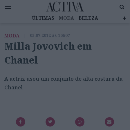
ÚLTIMAS
MODA
BELEZA
CELEBRIDADES
SAÚDE
LIFESTYLE
MODA
|
05.07.2012 às 16h07
EMOÇÕES
MULHERES INSPIRADORAS
Milla Jovovich em
DIZ QUEM SABE
ACTIVA BRAND STUDIO
Chanel
A actriz usou um conjunto de alta costura da
Chanel