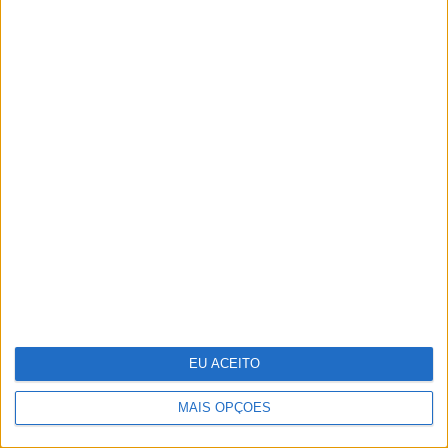
Adalberto Ribeiro: “Não procuramos
seguir modas nem programar em função
do que é mais mediático. Procuramos
artistas que tenham autenticidade,
qualidade e algo para dizer em palco”
EU ACEITO
MAIS OPÇÕES