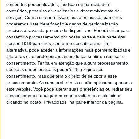
conteúdos personalizados, medição de publicidade e
conteúdos, pesquisa de audiências e desenvolvimento de
#EMBELEZA
serviços.
Com a sua permissão, nós e os nossos parceiros
Brumas. Um toque de frescura para a sua
poderemos usar identificação e dados de geolocalização
pele
precisos através da procura de dispositivos. Poderá clicar para
consentir o processamento por nossa parte e pela parte dos
nossos 1019 parceiros, conforme descrito acima. Em
alternativa, pode aceder a informações mais pormenorizadas e
alterar as suas preferências antes de consentir ou recusar o
consentimento.
Tenha em atenção que algum processamento
dos seus dados pessoais poderá não exigir o seu
consentimento, mas que tem o direito de se opor a esse
processamento. As suas preferências serão aplicadas apenas a
este website. Você pode alterar suas preferências ou retirar seu
consentimento a qualquer momento voltando a este site e
clicando no botão "Privacidade" na parte inferior da página.
#EMBELEZA
Unhas perfeitas: as melhores cores para o
verão