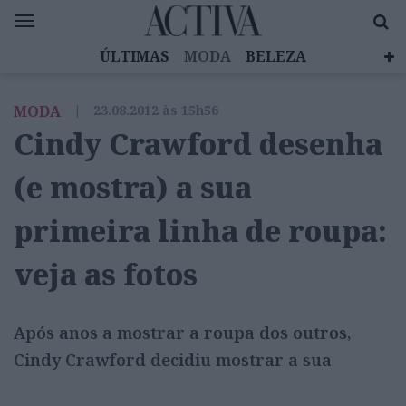
ÚLTIMAS
MODA
BELEZA
CELEBRIDADES
SAÚDE
LIFESTYLE
MODA
|
23.08.2012 às 15h56
EMOÇÕES
MULHERES INSPIRADORAS
Cindy Crawford desenha
DIZ QUEM SABE
ACTIVA BRAND STUDIO
(e mostra) a sua
primeira linha de roupa:
veja as fotos
Após anos a mostrar a roupa dos outros,
Cindy Crawford decidiu mostrar a sua