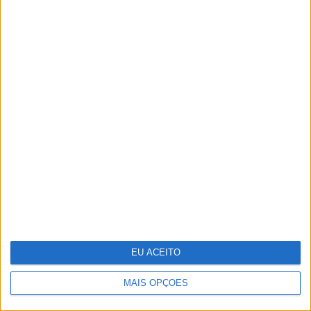
“Uma mãe-chimpanzé educa os filhos tal
como uma mãe humana devia educar os
seus”. Os ensinamentos de Jane Goodall
numa entrevista a VISÃO
EU ACEITO
MAIS OPÇÕES