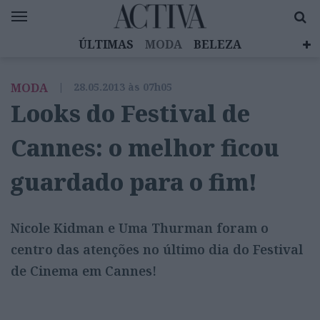
ÚLTIMAS
MODA
BELEZA
CELEBRIDADES
SAÚDE
LIFESTYLE
MODA
|
28.05.2013 às 07h05
EMOÇÕES
MULHERES INSPIRADORAS
Looks do Festival de
DIZ QUEM SABE
ACTIVA BRAND STUDIO
Cannes: o melhor ficou
guardado para o fim!
Nicole Kidman e Uma Thurman foram o
centro das atenções no último dia do Festival
de Cinema em Cannes!