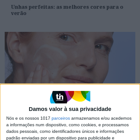
Unhas perfeitas: as melhores cores para o
verão
DIVERSOS
Damos valor à sua privacidade
Os aliados para uma skincare de verão
perfeita
Nós e os nossos 1017
parceiros
armazenamos e/ou acedemos
a informações num dispositivo, como cookies, e processamos
dados pessoais, como identificadores únicos e informações
padrão enviadas por um dispositivo para publicidade e