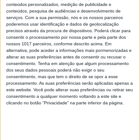
conteúdos personalizados, medição de publicidade e
conteúdos, pesquisa de audiências e desenvolvimento de
serviços.
Com a sua permissão, nós e os nossos parceiros
poderemos usar identificação e dados de geolocalização
precisos através da procura de dispositivos. Poderá clicar para
consentir o processamento por nossa parte e pela parte dos
nossos 1017 parceiros, conforme descrito acima. Em
alternativa, pode aceder a informações mais pormenorizadas e
alterar as suas preferências antes de consentir ou recusar o
consentimento.
Tenha em atenção que algum processamento
#EMBELEZA
dos seus dados pessoais poderá não exigir o seu
Já ouviu falar no "notox"? Esta é a nova
consentimento, mas que tem o direito de se opor a esse
tendência de beleza em cuidados com a pele.
processamento. As suas preferências serão aplicadas apenas a
este website. Você pode alterar suas preferências ou retirar seu
consentimento a qualquer momento voltando a este site e
clicando no botão "Privacidade" na parte inferior da página.