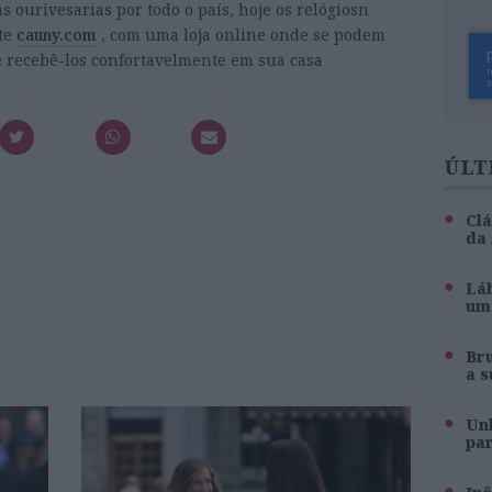
 ourivesarias por todo o país, hoje os relógiosn
te
cauny.com
, com uma loja online onde se podem
e recebê-los confortavelmente em sua casa
ÚLT
Clá
da
Láb
um 
Br
a s
Unh
pa