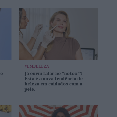
#EMBELEZA
re
Já ouviu falar no "notox"?
Esta é a nova tendência de
beleza em cuidados com a
pele.