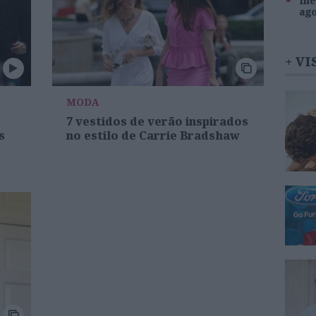
Inê
ag
+ VI
MODA
7 vestidos de verão inspirados
s
no estilo de Carrie Bradshaw