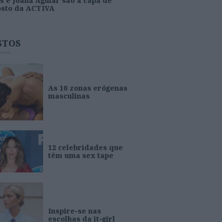
s e Joana Aguiar são a capa de
osto da ACTIVA
STOS
As 10 zonas erógenas
masculinas
12 celebridades que
têm uma sex tape
Inspire-se nas
escolhas da it-girl