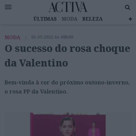
ÚLTIMAS
MODA
BELEZA
CELEBRIDADES
SAÚDE
LIFESTYLE
MODA
|
01.09.2022 às 08h00
EMOÇÕES
MULHERES INSPIRADORAS
O sucesso do rosa choque
DIZ QUEM SABE
ACTIVA BRAND STUDIO
da Valentino
Bem-vinda à cor do próximo outono-inverno,
o rosa PP da Valentino.