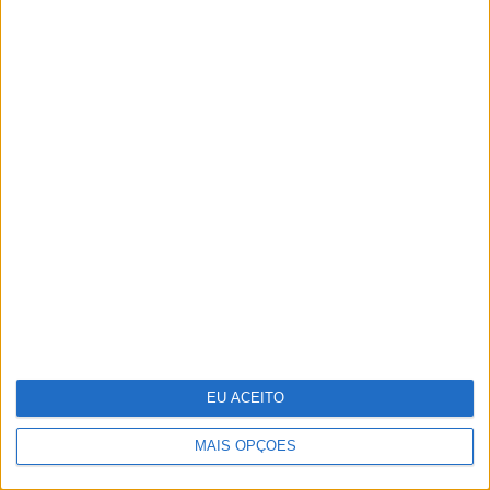
Um século de propaganda na VISÃO
História
Abdominais "tradicionais" ou prancha? A
explicação de um professor de Educação
Física
EU ACEITO
MAIS OPÇÕES