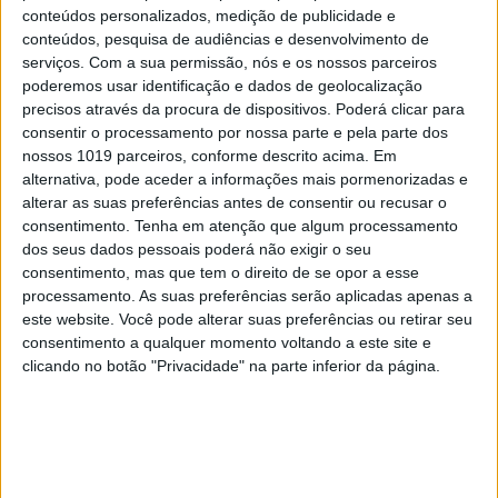
conteúdos personalizados, medição de publicidade e
conteúdos, pesquisa de audiências e desenvolvimento de
serviços.
Com a sua permissão, nós e os nossos parceiros
CELEBRIDADES
poderemos usar identificação e dados de geolocalização
Luisinha Oliveira: A 'portuguese girl' movida
precisos através da procura de dispositivos. Poderá clicar para
a sonhos e amor
consentir o processamento por nossa parte e pela parte dos
nossos 1019 parceiros, conforme descrito acima. Em
alternativa, pode aceder a informações mais pormenorizadas e
alterar as suas preferências antes de consentir ou recusar o
consentimento.
Tenha em atenção que algum processamento
dos seus dados pessoais poderá não exigir o seu
consentimento, mas que tem o direito de se opor a esse
processamento. As suas preferências serão aplicadas apenas a
este website. Você pode alterar suas preferências ou retirar seu
consentimento a qualquer momento voltando a este site e
clicando no botão "Privacidade" na parte inferior da página.
#EMBELEZA
O segredo para um cabelo saudável no
verão e combater o trio que ameaça a sua