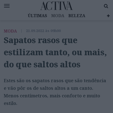
ÚLTIMAS
MODA
BELEZA
CELEBRIDADES
SAÚDE
LIFESTYLE
MODA
|
21.09.2022 às 09h00
EMOÇÕES
MULHERES INSPIRADORAS
Sapatos rasos que
DIZ QUEM SABE
ACTIVA BRAND STUDIO
estilizam tanto, ou mais,
do que saltos altos
Estes são os sapatos rasos que são tendência
e vão pôr os de saltos altos a um canto.
Menos centímetros, mais conforto e muito
estilo.