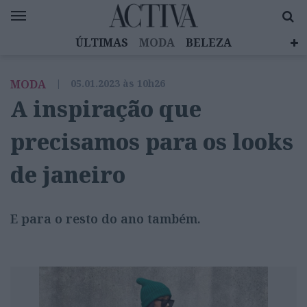
ÚLTIMAS
MODA
BELEZA
CELEBRIDADES
SAÚDE
LIFESTYLE
MODA
|
05.01.2023 às 10h26
EMOÇÕES
MULHERES INSPIRADORAS
A inspiração que
DIZ QUEM SABE
ACTIVA BRAND STUDIO
precisamos para os looks
de janeiro
E para o resto do ano também.