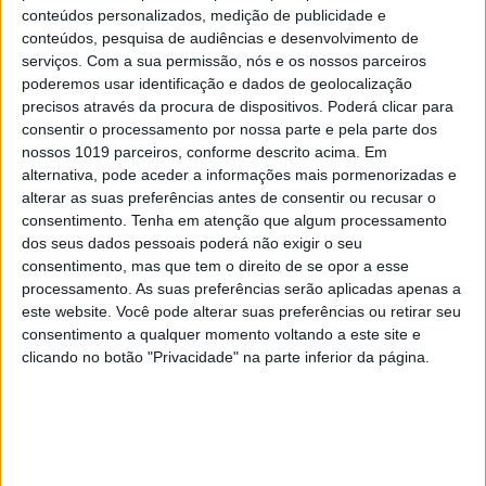
conteúdos personalizados, medição de publicidade e
conteúdos, pesquisa de audiências e desenvolvimento de
serviços.
Com a sua permissão, nós e os nossos parceiros
#EMBELEZA
poderemos usar identificação e dados de geolocalização
precisos através da procura de dispositivos. Poderá clicar para
Já ouviu falar no "notox"? Esta é a nova
tendência de beleza em cuidados com a pele.
consentir o processamento por nossa parte e pela parte dos
nossos 1019 parceiros, conforme descrito acima. Em
alternativa, pode aceder a informações mais pormenorizadas e
alterar as suas preferências antes de consentir ou recusar o
consentimento.
Tenha em atenção que algum processamento
dos seus dados pessoais poderá não exigir o seu
consentimento, mas que tem o direito de se opor a esse
processamento. As suas preferências serão aplicadas apenas a
este website. Você pode alterar suas preferências ou retirar seu
consentimento a qualquer momento voltando a este site e
clicando no botão "Privacidade" na parte inferior da página.
DIVERSOS
Refeições leves, nutritivas e saborosas a