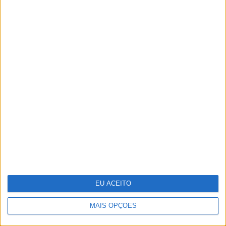
Celebrar a Páscoa com escapadinhas
para todos
EU ACEITO
MAIS OPÇÕES