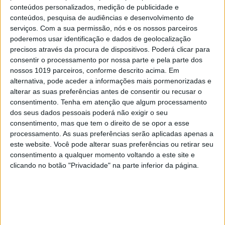
conteúdos personalizados, medição de publicidade e
conteúdos, pesquisa de audiências e desenvolvimento de
serviços.
Com a sua permissão, nós e os nossos parceiros
CELEBRIDADES
poderemos usar identificação e dados de geolocalização
precisos através da procura de dispositivos. Poderá clicar para
Luisinha Oliveira: A 'portuguese girl' movida
consentir o processamento por nossa parte e pela parte dos
a sonhos e amor
nossos 1019 parceiros, conforme descrito acima. Em
alternativa, pode aceder a informações mais pormenorizadas e
alterar as suas preferências antes de consentir ou recusar o
consentimento.
Tenha em atenção que algum processamento
dos seus dados pessoais poderá não exigir o seu
consentimento, mas que tem o direito de se opor a esse
processamento. As suas preferências serão aplicadas apenas a
este website. Você pode alterar suas preferências ou retirar seu
consentimento a qualquer momento voltando a este site e
clicando no botão "Privacidade" na parte inferior da página.
#EMBELEZA
O segredo para um cabelo saudável no