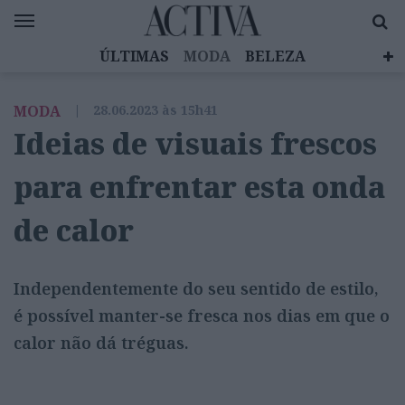
ÚLTIMAS
MODA
BELEZA
CELEBRIDADES
SAÚDE
LIFESTYLE
MODA
|
28.06.2023 às 15h41
EMOÇÕES
MULHERES INSPIRADORAS
Ideias de visuais frescos
DIZ QUEM SABE
ACTIVA BRAND STUDIO
para enfrentar esta onda
de calor
Independentemente do seu sentido de estilo,
é possível manter-se fresca nos dias em que o
calor não dá tréguas.