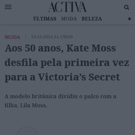
ÚLTIMAS
MODA
BELEZA
CELEBRIDADES
SAÚDE
LIFESTYLE
MODA
|
16.10.2024 às 19h00
EMOÇÕES
MULHERES INSPIRADORAS
Aos 50 anos, Kate Moss
DIZ QUEM SABE
ACTIVA BRAND STUDIO
desfila pela primeira vez
para a Victoria’s Secret
A modelo britânica dividiu o palco com a
filha, Lila Moss.