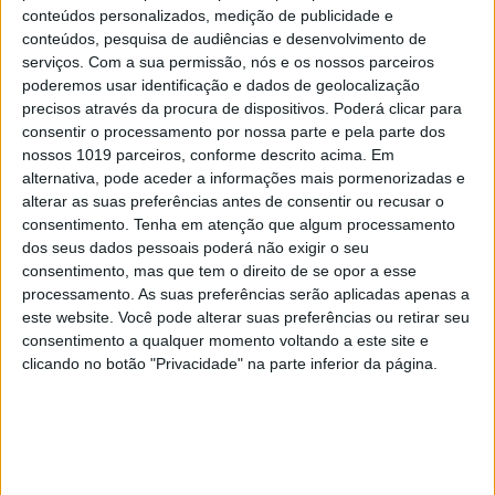
conteúdos personalizados, medição de publicidade e
conteúdos, pesquisa de audiências e desenvolvimento de
serviços.
Com a sua permissão, nós e os nossos parceiros
poderemos usar identificação e dados de geolocalização
precisos através da procura de dispositivos. Poderá clicar para
consentir o processamento por nossa parte e pela parte dos
nossos 1019 parceiros, conforme descrito acima. Em
alternativa, pode aceder a informações mais pormenorizadas e
alterar as suas preferências antes de consentir ou recusar o
consentimento.
Tenha em atenção que algum processamento
dos seus dados pessoais poderá não exigir o seu
consentimento, mas que tem o direito de se opor a esse
processamento. As suas preferências serão aplicadas apenas a
CELEBRIDADES
este website. Você pode alterar suas preferências ou retirar seu
consentimento a qualquer momento voltando a este site e
Lila Moss segue os passos da mãe e
protagoniza campanha da Calvin Klein
clicando no botão "Privacidade" na parte inferior da página.
MAIS NO PORTAL