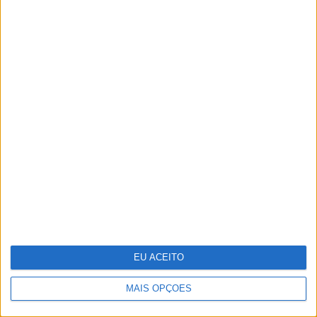
Oficinas de verão onde a criatividade
não tira férias
EU ACEITO
MAIS OPÇÕES