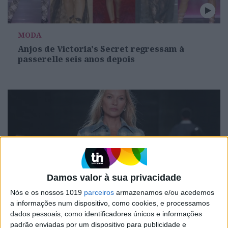
MODA
Anjos de Victoria's Secret regressam à
passerelle seis anos depois
Damos valor à sua privacidade
Nós e os nossos 1019
parceiros
armazenamos e/ou acedemos
MODA
a informações num dispositivo, como cookies, e processamos
dados pessoais, como identificadores únicos e informações
Kate Moss, nua, desafia a censura do
padrão enviadas por um dispositivo para publicidade e
Instagram