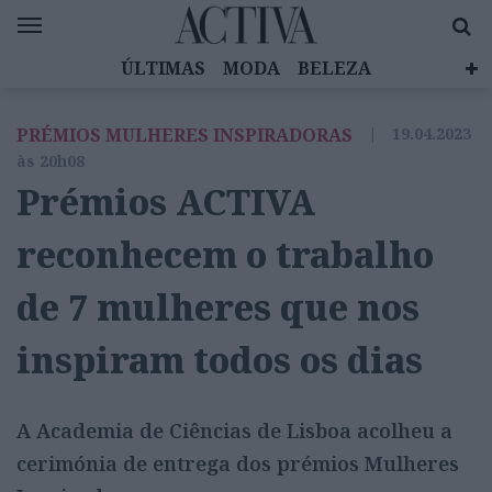
ÚLTIMAS
MODA
BELEZA
CELEBRIDADES
SAÚDE
LIFESTYLE
PRÉMIOS MULHERES INSPIRADORAS
|
19.04.2023
EMOÇÕES
MULHERES INSPIRADORAS
às 20h08
DIZ QUEM SABE
ACTIVA BRAND STUDIO
Prémios ACTIVA
reconhecem o trabalho
de 7 mulheres que nos
inspiram todos os dias
A Academia de Ciências de Lisboa acolheu a
cerimónia de entrega dos prémios Mulheres