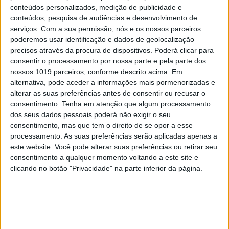
pelo seu trabalho na saúde da mulher.
“Quando
conteúdos personalizados, medição de publicidade e
recebi o email a dizer que estava nomeada,
conteúdos, pesquisa de audiências e desenvolvimento de
serviços.
Com a sua permissão, nós e os nossos parceiros
confesso que levei algum tempo a perceber que não
poderemos usar identificação e dados de geolocalização
se tratava de uma brincadeira e que tinha sido
precisos através da procura de dispositivos. Poderá clicar para
considerada inspiradora”,
revelou no seu discurso
consentir o processamento por nossa parte e pela parte dos
nossos 1019 parceiros, conforme descrito acima. Em
de agradecimento. Lisa Ferreira Vicente, que é
alternativa, pode aceder a informações mais pormenorizadas e
também sexóloga, foi colaboradora do Programa
alterar as suas preferências antes de consentir ou recusar o
Nacional de Saúde Reprodutiva e chefe da Divisão
consentimento.
Tenha em atenção que algum processamento
dos seus dados pessoais poderá não exigir o seu
de Saúde Reprodutiva da DGS. Voltou a trabalhar
consentimento, mas que tem o direito de se opor a esse
no Serviço de Medicina Materno Fetal da
processamento. As suas preferências serão aplicadas apenas a
Maternidade Alfredo da Costa em 2016. O troféu foi
este website. Você pode alterar suas preferências ou retirar seu
consentimento a qualquer momento voltando a este site e
entregue por Maria de Belém Roseira, membro do
clicando no botão "Privacidade" na parte inferior da página.
júri, que fez questão de saudar todas as nomeadas
na categoria da Ciência.
O prémio
na categoria
Desporto
foi entregue à