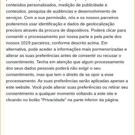
Activa.pt
conteúdos personalizados, medição de publicidade e
conteúdos, pesquisa de audiências e desenvolvimento de
serviços.
Com a sua permissão, nós e os nossos parceiros
poderemos usar identificação e dados de geolocalização
LIFESTYLE
precisos através da procura de dispositivos. Poderá clicar para
Ajude animais abandonados na compra da
consentir o processamento por nossa parte e pela parte dos
ração para o seu cão
nossos 1019 parceiros, conforme descrito acima. Em
'Laika' é uma marca de alimento para cão; a novidade é
alternativa, pode aceder a informações mais pormenorizadas e
que todos os seus lucros são doados a Associações de Defesa
alterar as suas preferências antes de consentir ou recusar o
Animal. Saiba como ajudar.
consentimento.
Tenha em atenção que algum processamento
'Cheque Veterinário' vai ajudar os mais carenciados a
cuidar dos seus animais
dos seus dados pessoais poderá não exigir o seu
consentimento, mas que tem o direito de se opor a esse
processamento. As suas preferências serão aplicadas apenas a
este website. Você pode alterar suas preferências ou retirar seu
consentimento a qualquer momento voltando a este site e
clicando no botão "Privacidade" na parte inferior da página.
SITES DO GRUPO TRUST IN NEWS
Visão
Holofote