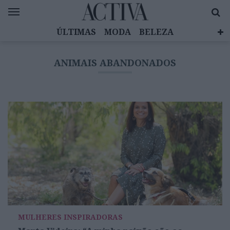
ÚLTIMAS
MODA
BELEZA
CELEBRIDADES
SAÚDE
LIFESTYLE
ANIMAIS ABANDONADOS
EMOÇÕES
MULHERES INSPIRADORAS
DIZ QUEM SABE
ACTIVA BRAND STUDIO
MULHERES INSPIRADORAS