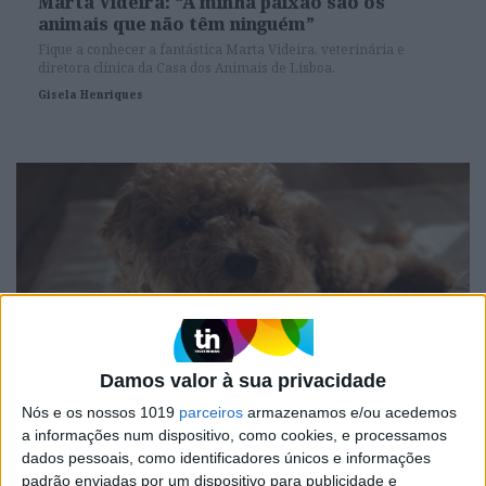
Marta Videira: “A minha paixão são os
animais que não têm ninguém”
Fique a conhecer a fantástica Marta Videira, veterinária e
diretora clínica da Casa dos Animais de Lisboa.
Gisela Henriques
Damos valor à sua privacidade
LIFESTYLE
Nós e os nossos 1019
parceiros
armazenamos e/ou acedemos
5 bons motivos para adotar animais
a informações num dispositivo, como cookies, e processamos
dados pessoais, como identificadores únicos e informações
Em vez de optar por comprar.
padrão enviadas por um dispositivo para publicidade e