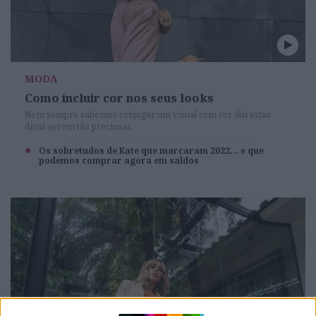
MODA
Como incluir cor nos seus looks
Nem sempre sabemos conjugar um visual com cor, daí estas
dicas serem tão preciosas.
Os sobretudos de Kate que marcaram 2022... e que
podemos comprar agora em saldos