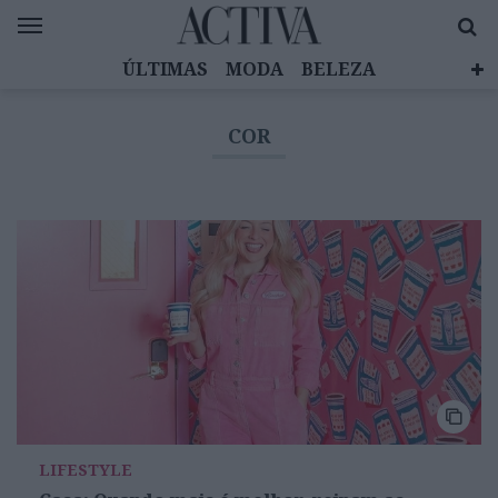
ÚLTIMAS
MODA
BELEZA
CELEBRIDADES
SAÚDE
LIFESTYLE
COR
EMOÇÕES
MULHERES INSPIRADORAS
DIZ QUEM SABE
ACTIVA BRAND STUDIO
LIFESTYLE