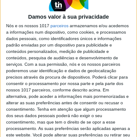
Damos valor à sua privacidade
MODA
Vestirmo-nos de forma colorida afeta o
Nós e os nossos 1017
parceiros
armazenamos e/ou acedemos
nosso estado de espírito?
a informações num dispositivo, como cookies, e processamos
dados pessoais, como identificadores únicos e informações
A moda dopamina é uma realidade e influencia a forma como
nos sentimos.
padrão enviadas por um dispositivo para publicidade e
conteúdos personalizados, medição de publicidade e
O vestido de lantejoulas de Maria Barros
conteúdos, pesquisa de audiências e desenvolvimento de
serviços.
Com a sua permissão, nós e os nossos parceiros
poderemos usar identificação e dados de geolocalização
precisos através da procura de dispositivos. Poderá clicar para
consentir o processamento por nossa parte e pela parte dos
nossos 1017 parceiros, conforme descrito acima. Em
alternativa, pode aceder a informações mais pormenorizadas e
alterar as suas preferências antes de consentir ou recusar o
consentimento.
Tenha em atenção que algum processamento
dos seus dados pessoais poderá não exigir o seu
consentimento, mas que tem o direito de se opor a esse
processamento. As suas preferências serão aplicadas apenas a
este website. Você pode alterar suas preferências ou retirar seu