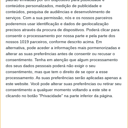
conteúdos personalizados, medição de publicidade e
conteúdos, pesquisa de audiências e desenvolvimento de
serviços.
Com a sua permissão, nós e os nossos parceiros
poderemos usar identificação e dados de geolocalização
precisos através da procura de dispositivos. Poderá clicar para
LIFESTYLE
consentir o processamento por nossa parte e pela parte dos
Costeletas de porco com molho de espargos
nossos 1019 parceiros, conforme descrito acima. Em
Veja como é simples preparar Costeletas de porco com molho de
alternativa, pode aceder a informações mais pormenorizadas e
espargos 4 pessoas * Tempo de preparação: 40 min. * Custo:
alterar as suas preferências antes de consentir ou recusar o
médio
TV Mais
consentimento.
Tenha em atenção que algum processamento
dos seus dados pessoais poderá não exigir o seu
Asas de frango marinadas e assadas
consentimento, mas que tem o direito de se opor a esse
processamento. As suas preferências serão aplicadas apenas a
este website. Você pode alterar suas preferências ou retirar seu
consentimento a qualquer momento voltando a este site e
clicando no botão "Privacidade" na parte inferior da página.
SITES DO GRUPO TRUST IN NEWS
Visão
Holofote