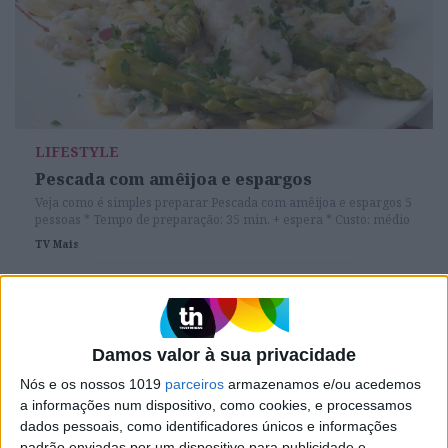
LIFESTYLE
Pescada com amêijoa e espargos
Veja como é simples preparar Pescada com amêijoa e espargos 5
pessoas * Tempo de preparação: 35 min. + espera * Custo: médio
TV Mais
Asas de frango marinadas e assadas
Damos valor à sua privacidade
Nós e os nossos 1019
parceiros
armazenamos e/ou acedemos
a informações num dispositivo, como cookies, e processamos
dados pessoais, como identificadores únicos e informações
padrão enviadas por um dispositivo para publicidade e