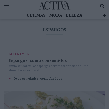
ÚLTIMAS
MODA
BELEZA
CELEBRIDADES
SAÚDE
LIFESTYLE
ESPARGOS
EMOÇÕES
MULHERES INSPIRADORAS
DIZ QUEM SABE
ACTIVA BRAND STUDIO
LIFESTYLE
Espargos: como consumi-los
Muito saudáveis, os espargos devem fazer parte de uma
alimentação saudável
Ovos estrelados: como fazê-los