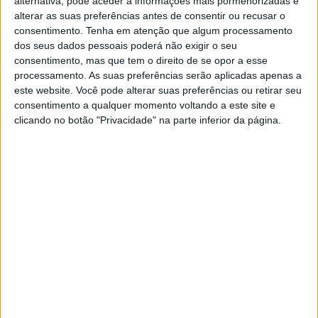
Exame
Exame Informática
alternativa, pode aceder a informações mais pormenorizadas e
alterar as suas preferências antes de consentir ou recusar o
consentimento.
Tenha em atenção que algum processamento
Jornal de Letras
Telenovelas
dos seus dados pessoais poderá não exigir o seu
consentimento, mas que tem o direito de se opor a esse
processamento. As suas preferências serão aplicadas apenas a
Visão Júnior
TV Mais
este website. Você pode alterar suas preferências ou retirar seu
consentimento a qualquer momento voltando a este site e
clicando no botão "Privacidade" na parte inferior da página.
Visão Saúde
Visão +
Visão Se7e
A Nossa Prima