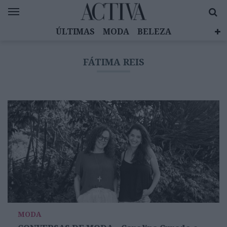
ÚLTIMAS
MODA
BELEZA
CELEBRIDADES
SAÚDE
LIFESTYLE
FÁTIMA REIS
EMOÇÕES
MULHERES INSPIRADORAS
DIZ QUEM SABE
ACTIVA BRAND STUDIO
MODA