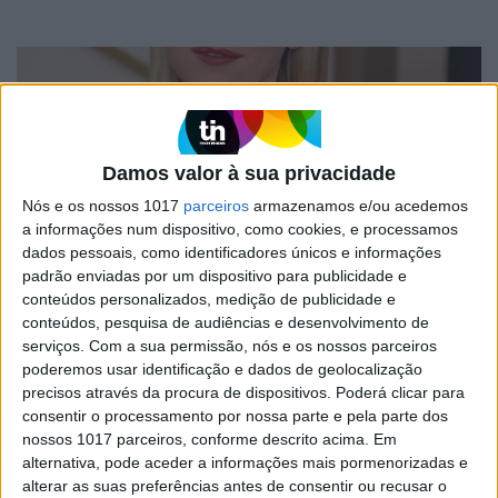
Damos valor à sua privacidade
Nós e os nossos 1017
parceiros
armazenamos e/ou acedemos
a informações num dispositivo, como cookies, e processamos
dados pessoais, como identificadores únicos e informações
padrão enviadas por um dispositivo para publicidade e
CELEBRIDADES
conteúdos personalizados, medição de publicidade e
conteúdos, pesquisa de audiências e desenvolvimento de
Naomi Watts confessa ter ficado em
perimenopausa aos 36 anos, quando tentava
serviços.
Com a sua permissão, nós e os nossos parceiros
engravidar
poderemos usar identificação e dados de geolocalização
precisos através da procura de dispositivos. Poderá clicar para
A atriz falou sobre a sua experiência, reconhecendo que foi um
período em que se sentiu muito sozinha.
consentir o processamento por nossa parte e pela parte dos
nossos 1017 parceiros, conforme descrito acima. Em
Michelle Obama e a sua experiência com a menopausa
alternativa, pode aceder a informações mais pormenorizadas e
alterar as suas preferências antes de consentir ou recusar o