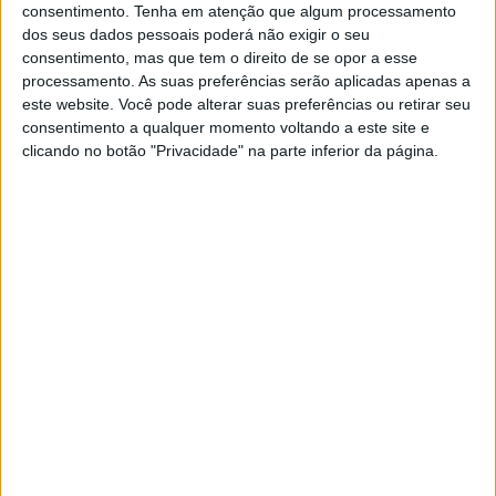
consentimento.
Tenha em atenção que algum processamento
dos seus dados pessoais poderá não exigir o seu
consentimento, mas que tem o direito de se opor a esse
processamento. As suas preferências serão aplicadas apenas a
este website. Você pode alterar suas preferências ou retirar seu
consentimento a qualquer momento voltando a este site e
clicando no botão "Privacidade" na parte inferior da página.
CELEBRIDADES
Naomi Watts partilha as vantagens da
menopausa
A atriz publicou um vídeo onde enumerou os vários pontos
positivos desta fase específica da vida da mulher.
Naomi Watts fala sobre a vida pós-separação: "A
mudança é sempre assustadora"