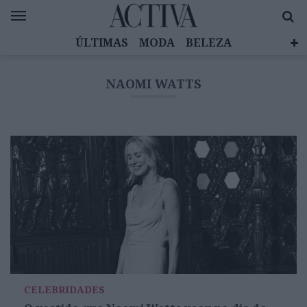
ÚLTIMAS
MODA
BELEZA
CELEBRIDADES
SAÚDE
LIFESTYLE
NAOMI WATTS
EMOÇÕES
MULHERES INSPIRADORAS
DIZ QUEM SABE
ACTIVA BRAND STUDIO
CELEBRIDADES