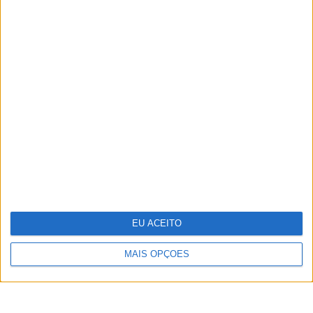
TERMOS DE UTILIZAÇÃO
POLÍTICA DE PRIVACIDADE
POLÍTICA DE COOKIES
PUBLICIDADE
FICHA TÉCNICA
ESTATUTO EDITORIAL
EU ACEITO
Copyright © Trust in News. Todos os direitos reservados.
MAIS OPÇÕES