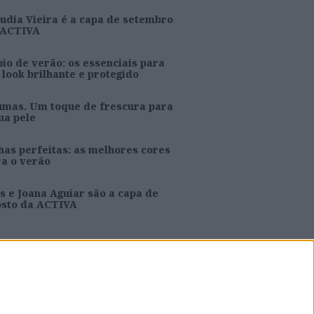
udia Vieira é a capa de setembro
 ACTIVA
io de verão: os essenciais para
look brilhante e protegido
umas. Um toque de frescura para
ua pele
as perfeitas: as melhores cores
ra o verão
s e Joana Aguiar são a capa de
osto da ACTIVA
Caras Decoração