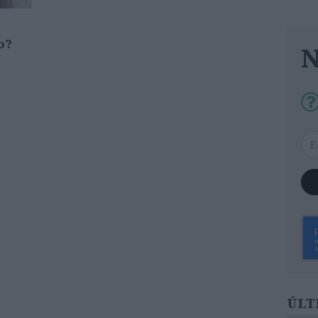
o?
ÚLT