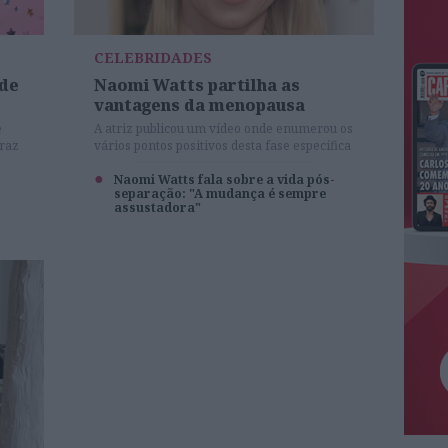
CELEBRIDADES
ade
Naomi Watts partilha as
vantagens da menopausa
e
A atriz publicou um vídeo onde enumerou os
traz
vários pontos positivos desta fase específica
da
da vida da mulher.
Naomi Watts fala sobre a vida pós-
separação: "A mudança é sempre
assustadora"