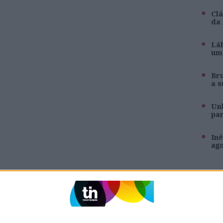
Clá
da
Láb
um 
Br
a s
Unh
pa
Inê
ag
SITES DO GRUPO TRUST IN NEWS
Holofote
Caras