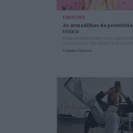
EMOÇÕES
As armadilhas da positivid
tóxica
Somos bombardeadas com a urgência d
sermos felizes. Ser infeliz é mal visto e 
‘más vibrações’. Conheça as armadilhas 
Catarina Fonseca
positividade tóxica.