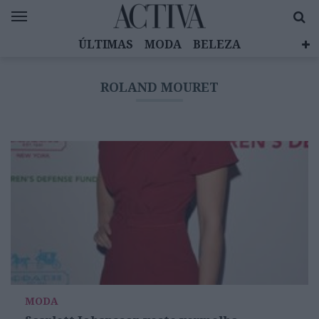
ÚLTIMAS
MODA
BELEZA
CELEBRIDADES
SAÚDE
LIFESTYLE
ROLAND MOURET
EMOÇÕES
MULHERES INSPIRADORAS
DIZ QUEM SABE
ACTIVA BRAND STUDIO
MODA