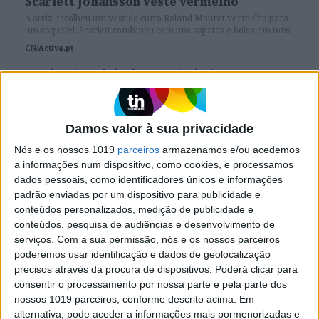
Scarlett Johansson veste vermelho
A atriz escolheu um vestido curto Roland Mouret vermelho para
um coquetel. Scarlett combinou com uns sapatos e bolsa em tons
nude. O que acha da combinação?
CN/Activa.pt
Helen Mirren deslumbra em animal print
Damos valor à sua privacidade
Nós e os nossos 1019
parceiros
armazenamos e/ou acedemos
SITES DO GRUPO TRUST IN NEWS
a informações num dispositivo, como cookies, e processamos
dados pessoais, como identificadores únicos e informações
padrão enviadas por um dispositivo para publicidade e
conteúdos personalizados, medição de publicidade e
Visão
Holofote
conteúdos, pesquisa de audiências e desenvolvimento de
serviços.
Com a sua permissão, nós e os nossos parceiros
poderemos usar identificação e dados de geolocalização
Caras
Caras Decoração
precisos através da procura de dispositivos. Poderá clicar para
consentir o processamento por nossa parte e pela parte dos
nossos 1019 parceiros, conforme descrito acima. Em
Exame
Exame Informática
alternativa, pode aceder a informações mais pormenorizadas e