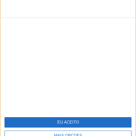
TERMOS DE UTILIZAÇÃO
POLÍTICA DE PRIVACIDADE
POLÍTICA DE COOKIES
PUBLICIDADE
FICHA TÉCNICA
ESTATUTO EDITORIAL
Copyright © Trust in News. Todos os direitos reservados.
EU ACEITO
MAIS OPÇÕES