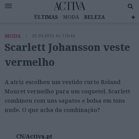
ÚLTIMAS
MODA
BELEZA
CELEBRIDADES
SAÚDE
LIFESTYLE
MODA
|
21.04.2011 às 11h44
EMOÇÕES
MULHERES INSPIRADORAS
Scarlett Johansson veste
DIZ QUEM SABE
ACTIVA BRAND STUDIO
vermelho
A atriz escolheu um vestido curto Roland
Mouret vermelho para um coquetel. Scarlett
combinou com uns sapatos e bolsa em tons
nude. O que acha da combinação?
CN/Activa.pt