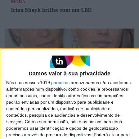
MODA
Irina Shayk brilha com um LBD
Damos valor à sua privacidade
Nós e os nossos 1019
parceiros
armazenamos e/ou acedemos
a informações num dispositivo, como cookies, e processamos
dados pessoais, como identificadores únicos e informações
MODA
padrão enviadas por um dispositivo para publicidade e
Robin Wright e Mila Kunis aderem ao look
conteúdos personalizados, medição de publicidade e
Branco Total
conteúdos, pesquisa de audiências e desenvolvimento de
serviços.
Com a sua permissão, nós e os nossos parceiros
poderemos usar identificação e dados de geolocalização
precisos através da procura de dispositivos. Poderá clicar para