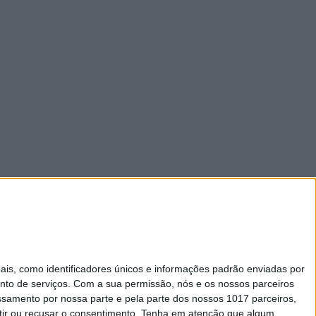
Caras Decoração
Telenovelas
s, como identificadores únicos e informações padrão enviadas por
Visão +
nto de serviços.
Com a sua permissão, nós e os nossos parceiros
essamento por nossa parte e pela parte dos nossos 1017 parceiros,
ir ou recusar o consentimento.
Tenha em atenção que algum