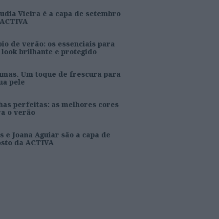
udia Vieira é a capa de setembro
 ACTIVA
io de verão: os essenciais para
look brilhante e protegido
umas. Um toque de frescura para
ua pele
as perfeitas: as melhores cores
ra o verão
s e Joana Aguiar são a capa de
osto da ACTIVA