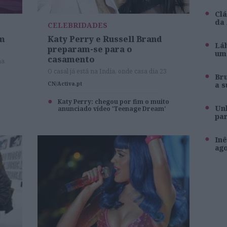
Clá
da
CELEBRIDADES
em
Katy Perry e Russell Brand
Láb
preparam-se para o
um 
casamento
ma
O casal já está na India, onde casa dia 23
Br
a s
CN/Activa.pt
Katy Perry: chegou por fim o muito
Unh
anunciado vídeo 'Teenage Dream'
pa
Inê
ag