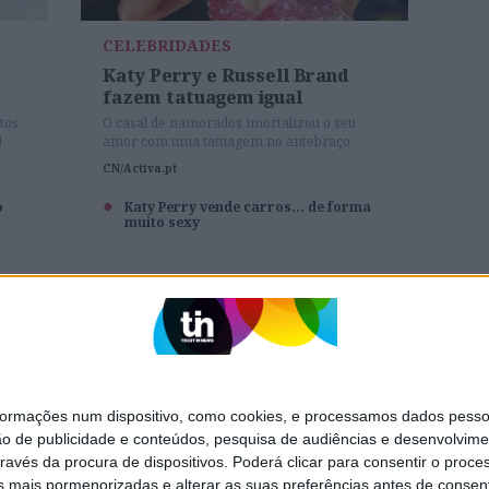
CELEBRIDADES
Katy Perry e Russell Brand
fazem tatuagem igual
tos
O casal de namorados imortalizou o seu
!
amor com uma tatuagem no antebraço
CN/Activa.pt
o
Katy Perry vende carros... de forma
muito sexy
SITES DO GRUPO TRUST IN NEWS
Holofote
Caras
Exame Informática
Jornal de Letras
mações num dispositivo, como cookies, e processamos dados pessoai
TV Mais
Visão Saúde
ão de publicidade e conteúdos, pesquisa de audiências e desenvolvime
ravés da procura de dispositivos. Poderá clicar para consentir o proc
A Nossa Prima
s mais pormenorizadas e alterar as suas preferências antes de consent