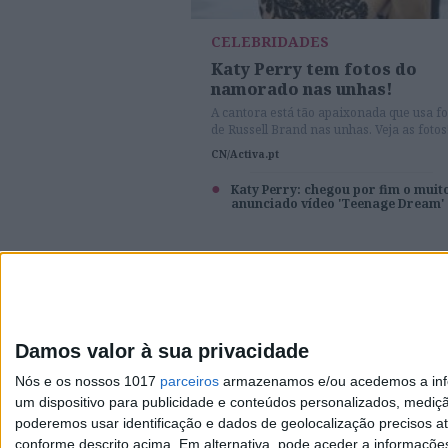
CELEBRIDADES
Katy Perry tem fotos do
namorado nas unhas!
A cantora está tão apaixonada que usa fo
de Russell Brand nas unhas. Veja as fotos
CN/Activa.pt
Katy Perry: chegou por fim o muit
anunciado vídeo 'Teenage Dream'
Visão
Damos valor à sua privacidade
Exame
Nós e os nossos 1017
parceiros
armazenamos e/ou acedemos a infor
Visão Júnior
um dispositivo para publicidade e conteúdos personalizados, mediç
poderemos usar identificação e dados de geolocalização precisos at
Visão Se7e
conforme descrito acima. Em alternativa, pode aceder a informaçõe