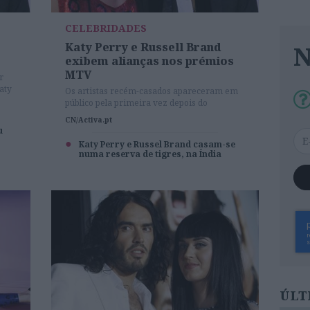
CELEBRIDADES
Katy Perry e Russell Brand
exibem alianças nos prémios
MTV
r
aty
Os artistas recém-casados apareceram em
público pela primeira vez depois do
casamento e fizeram questão de mostrar as
CN/Activa.pt
alianças e a grande felicidade que vivem
u
Katy Perry e Russel Brand casam-se
numa reserva de tigres, na Índia
ÚLT