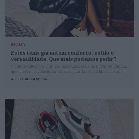
MODA
Estes ténis garantem conforto, estilo e
versatilidade. Que mais podemos pedir?
O outono chegou e, com ele, mais uma série de novas tendências
que querem revolucionar o nosso guarda-roupa. Mas este ano, a
palavra de ordem é clara: conforto sem abdicar do estilo. E quem
ACTIVA Brand Studio
melhor para nos guiar nesta missão do que a Skechers?