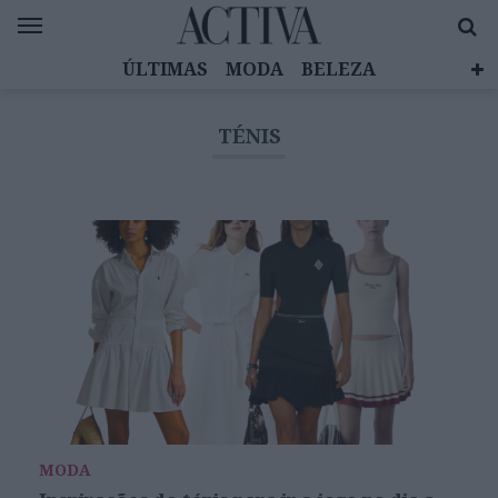
ÚLTIMAS
MODA
BELEZA
CELEBRIDADES
SAÚDE
LIFESTYLE
TÉNIS
EMOÇÕES
MULHERES INSPIRADORAS
DIZ QUEM SABE
ACTIVA BRAND STUDIO
MODA