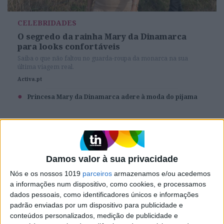
CELEBRIDADES
O segredo da rainha Mary da Dinamarca
para looks confortáveis
Saiba o que não faltou no guarda-roupa da monarca na sua
última viagem real.
Activa.pt
Princesa Mary da Dinamarca adere à moda do pijama
Damos valor à sua privacidade
Nós e os nossos 1019
parceiros
armazenamos e/ou acedemos
a informações num dispositivo, como cookies, e processamos
dados pessoais, como identificadores únicos e informações
padrão enviadas por um dispositivo para publicidade e
conteúdos personalizados, medição de publicidade e