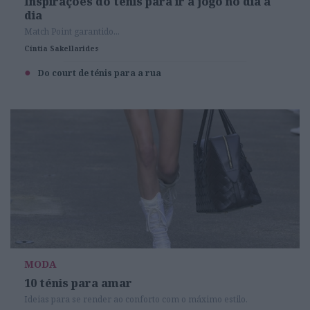
Inspirações do ténis para ir a jogo no dia a
dia
Match Point garantido...
Cíntia Sakellarides
Do court de ténis para a rua
MODA
10 ténis para amar
Ideias para se render ao conforto com o máximo estilo.