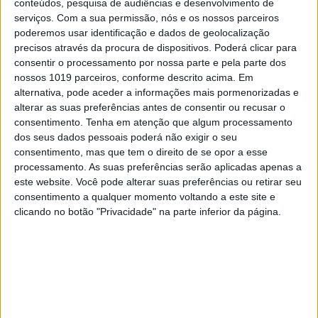
conteúdos, pesquisa de audiências e desenvolvimento de
MULHERES INSPIRADORAS
serviços.
Com a sua permissão, nós e os nossos parceiros
poderemos usar identificação e dados de geolocalização
Iga Swiatek: a imbatível rainha da terra
batida
precisos através da procura de dispositivos. Poderá clicar para
consentir o processamento por nossa parte e pela parte dos
O ténis não é a sua única causa
nossos 1019 parceiros, conforme descrito acima. Em
Aryna Sabalenka em luto joga em Miami: O que diz a
alternativa, pode aceder a informações mais pormenorizadas e
psicóloga.
alterar as suas preferências antes de consentir ou recusar o
consentimento.
Tenha em atenção que algum processamento
dos seus dados pessoais poderá não exigir o seu
consentimento, mas que tem o direito de se opor a esse
processamento. As suas preferências serão aplicadas apenas a
este website. Você pode alterar suas preferências ou retirar seu
consentimento a qualquer momento voltando a este site e
clicando no botão "Privacidade" na parte inferior da página.
MODA
Ténis e conforto: os aliados das principais