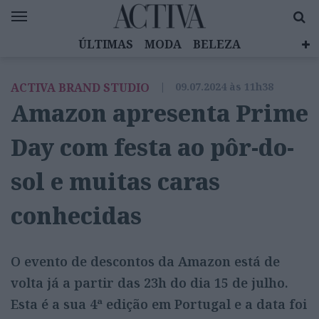
ÚLTIMAS
MODA
BELEZA
CELEBRIDADES
SAÚDE
LIFESTYLE
ACTIVA BRAND STUDIO
|
09.07.2024 às 11h38
EMOÇÕES
MULHERES INSPIRADORAS
Amazon apresenta Prime
DIZ QUEM SABE
ACTIVA BRAND STUDIO
Day com festa ao pôr-do-
sol e muitas caras
conhecidas
O evento de descontos da Amazon está de
volta já a partir das 23h do dia 15 de julho.
Esta é a sua 4ª edição em Portugal e a data foi