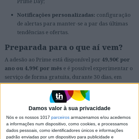
Prime Day;
Notificações personalizadas:
configuração
de alertas para manter-se a par das últimas
tendências e ofertas.
Preparada para o que aí vem?
A adesão ao Prime está disponível por
49,90€ por
ano ou 4,99€ por mês
e é possível experimentar o
serviço de forma gratuita, durante 30 dias, em
amazon.es/prime
.
Por agora, é preparar-se para os dois dias de
Damos valor à sua privacidade
ofertas com descontos do Prime Day da
Nós e os nossos 1017
parceiros
armazenamos e/ou acedemos
Amazon que estão já aí e poupar nas suas
a informações num dispositivo, como cookies, e processamos
compras.
dados pessoais, como identificadores únicos e informações
padrão enviadas por um dispositivo para publicidade e