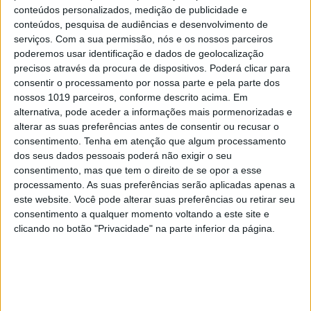
conteúdos personalizados, medição de publicidade e
conteúdos, pesquisa de audiências e desenvolvimento de
serviços.
Com a sua permissão, nós e os nossos parceiros
poderemos usar identificação e dados de geolocalização
precisos através da procura de dispositivos. Poderá clicar para
consentir o processamento por nossa parte e pela parte dos
nossos 1019 parceiros, conforme descrito acima. Em
#EMBELEZA
alternativa, pode aceder a informações mais pormenorizadas e
Já ouviu falar no "notox"? Esta é a nova
alterar as suas preferências antes de consentir ou recusar o
tendência de beleza em cuidados com a pele.
consentimento.
Tenha em atenção que algum processamento
dos seus dados pessoais poderá não exigir o seu
consentimento, mas que tem o direito de se opor a esse
processamento. As suas preferências serão aplicadas apenas a
este website. Você pode alterar suas preferências ou retirar seu
consentimento a qualquer momento voltando a este site e
clicando no botão "Privacidade" na parte inferior da página.