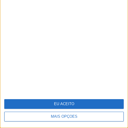
Um século de propaganda na VISÃO
História
Reino Unido junta-se a França para
investir na rival europeia da Starlink
EU ACEITO
MAIS OPÇÕES