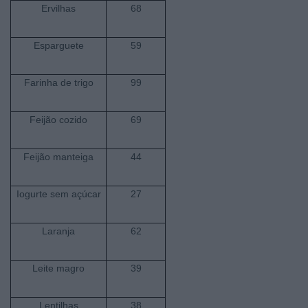
Ervilhas
68
Esparguete
59
Farinha de trigo
99
Feijão cozido
69
Feijão manteiga
44
Iogurte sem açúcar
27
Laranja
62
Leite magro
39
Lentilhas
38