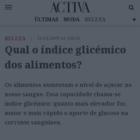
ÚLTIMAS
MODA
BELEZA
CELEBRIDADES
SAÚDE
LIFESTYLE
BELEZA
|
22.04.2009 às 16h32
EMOÇÕES
MULHERES INSPIRADORAS
Qual o índice glicémico
DIZ QUEM SABE
ACTIVA BRAND STUDIO
dos alimentos?
Os alimentos aumentam o nível de açúcar no
nosso sangue. Essa capacidade chama-se
indice glicémico: quanto mais elevador for,
maior e mais rápido o aporte de glucose na
corrente sanguínea.