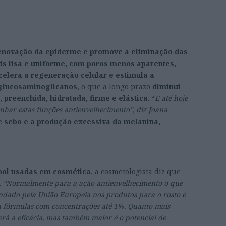
renovação da epiderme e promove a eliminação das
is lisa e uniforme, com poros menos aparentes,
elera a regeneração celular e estimula a
 glucosaminoglicanos
, o que a longo prazo
diminui
 preenchida, hidratada, firme e elástica
. “
E até hoje
nhar estas funções antienvelhecimento”, diz Joana
e sebo e a produção excessiva da melanina,
nol usadas em cosmética
, a cosmetologista diz que
.
“Normalmente para a ação antienvelhecimento o que
ndado pela União Europeia nos produtos para o rosto e
a fórmulas com concentrações até 1%. Quanto mais
á a eficácia, mas também maior é o potencial de