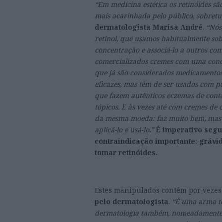
“Em medicina estética os retinóides sã
mais acarinhada pelo público, sobretu
dermatologista Marisa André
.
“Nós
retinol, que usamos habitualmente sob
concentração e associá-lo a outros co
comercializados cremes com uma concen
que já são considerados medicamentos
eficazes, mas têm de ser usados com pa
que fazem autênticos eczemas de cont
tópicos. E às vezes até com cremes de 
da mesma moeda: faz muito bem, mas 
aplicá-lo e usá-lo.”
É imperativo segu
contraindicação importante: gráv
tomar retinóides.
Estes manipulados contêm por veze
pelo dermatologista
.
“É uma arma ter
dermatologia também, nomeadamente pa