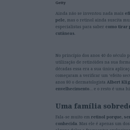
Getty
Ainda não se inventou nada mais
ef
pele
, mas o retinol ainda suscita m
especialistas para saber
como tirar 
cutâneas
.
No princípio dos anos 40 do século 
utilização de retinóides na sua for
décadas essa era a sua única aplica
começaram a verificar um ‘efeito sec
anos 80 o dermatologista
Albert Kl
envelhecimento
… e o resto é uma hi
Uma família sobred
Fala-se muito em
retinol porque, s
conhecida
. Mas ele é apenas um d