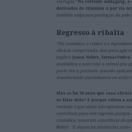
verrugas.”
Na vertente antiaging, a
derivados de vitamina A por via or
também nalgumas patologias da pele d
Regresso à ribalta
“Na cosmética, o retinol é o ingredient
eficácia comprovada, mas para agir te
explica
Joana Nobre, farmacêutica 
enzimática e nem todo o retinol que a
parte sim e, portanto, quando aplicamo
transformado parcialmente no ácido re
Mas se há 30 anos que essa eficác
se falar dele? E porque voltou a s
verdade é que ainda não apareceu nad
contribuiu para este regresso porque 
cosmética, tomaram consciência de que
Nobre.
“E depois há tendências, como 