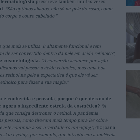
 dermatologista
prescreve também muitas vezes
al
.
“São óptimos aliados, não só na pele do rosto, como
o corpo e couro cabeludo.”
e que mais se utiliza. É altamente funcional e tem
m de ser convertido dentro da pele em ácido retinoico”
,
e cosmetologista.
“A conversão acontece por ação
plicamos vai passar a ácido retinoico, mas uma boa
s retinol na pele a expectativa é que ele vá ser
tinoico para fazer a sua magia.”
ia é conhecida e provada, porque é que deixou de
er agora o ingrediente estrela da cosmética?
“A
a que consiga destronar o retinol. A pandemia
as pessoas, como tiveram mais tempo para ler sobre
 este continua a ser o verdadeiro antiaging”
, diz Joana
o skin cycling, por exemplo, que introduzem a molécula