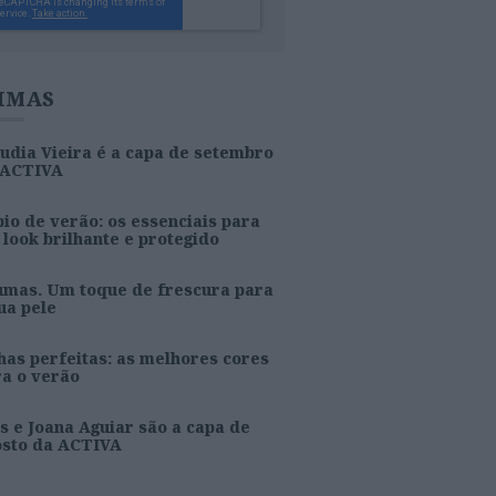
IMAS
udia Vieira é a capa de setembro
 ACTIVA
io de verão: os essenciais para
look brilhante e protegido
umas. Um toque de frescura para
ua pele
as perfeitas: as melhores cores
ra o verão
s e Joana Aguiar são a capa de
osto da ACTIVA