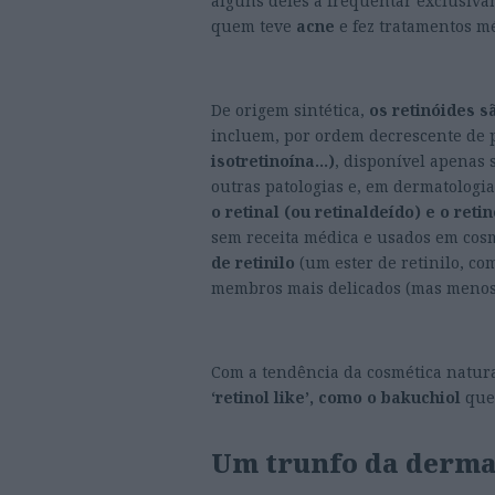
alguns deles a frequentar exclusiv
quem teve
acne
e fez tratamentos mé
De origem sintética,
os retinóides s
incluem, por ordem decrescente de 
isotretinoína…)
, disponível apenas 
outras patologias e, em dermatologia
o retinal (ou retinaldeído) e o retin
sem receita médica e usados em cos
de retinilo
(um ester de retinilo, co
membros mais delicados (mas menos 
Com a tendência da cosmética natur
‘retinol like’, como o bakuchiol
que 
Um trunfo da derma