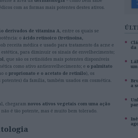
amente a área da
dermatologia
– como bem sabe
dicos com as formas mais potentes destes ativos.
ÚLT
ão derivados de vitamina A
, entre os quais se
potência: o
ácido retinoico (tretinoína,
Clá
sob receita médica e usado para tratamento da acne e
da
 estética, para diminuir os sinais de envelhecimento;
ol
, que são os retinóides mais potentes disponíveis
Láb
mética como ativo antienvelhecimento; e
o palmitato
um 
mo o
proprionato e o acetato de retinilo
), os
potentes) da família, também usados em cosmética.
Br
a s
Unh
al, chegaram
novos ativos vegetais com uma ação
pa
não é tão potente, mas é muito bem tolerado.
Inê
ag
tologia