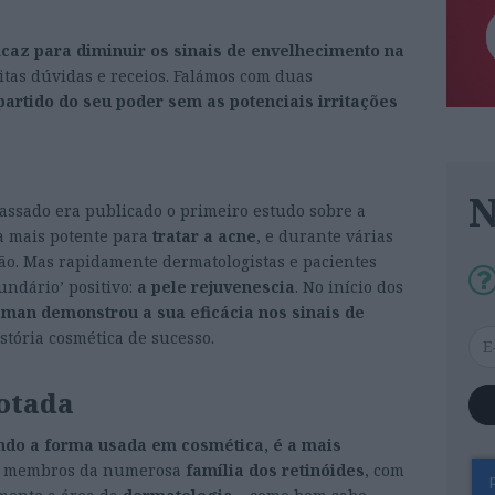
icaz para diminuir os sinais de envelhecimento na
uitas dúvidas e receios. Falámos com duas
partido do seu poder sem as potenciais irritações
passado era publicado o primeiro estudo sobre a
ma mais potente para
tratar a acne
, e durante várias
ção. Mas rapidamente dermatologistas e pacientes
undário’ positivo:
a pele rejuvenescia
. No início dos
igman
demonstrou a sua eficácia nos sinais de
stória cosmética de sucesso.
otada
endo a forma usada em cosmética, é a mais
os membros da numerosa
família dos retinóides
, com