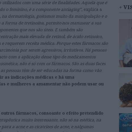
o utilizados com uma série de finalidades. Aquela que é
+ VI
do o feminino, é a componente antiaging”
, explica a
, na dermatologia, gostamos muito da manipulação e o
 a forma de tretinoína, permite-nos manusear a sua
mponentes que nos são úteis. E também são
tração mais elevada de retinol, de ácido retinoico,
 e requerem receita médica. Porque estes fármacos são
rcimónia por serem agressivos, irritativos. Há pessoas
acto com a aplicação desse tipo de medicamentos
cosmética, não é só com os fármacos. São as duas faces
as pessoas têm de ser educadas na forma como vão
ir as indicações médicas e há uma
idas e mulheres a amamentar não podem usar ou
s
outros fármacos, consoante o efeito pretendido
apêutica muito interessante, não só na estética, na
ra a acne e as cicatrizes de acne, e nalgumas