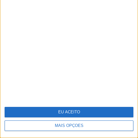
Parabéns, bicharada!
Ralis de regularidade: das apps gratuitas
EU ACEITO
às sondas, conheça a tecnologia que
pode usar para ser competitivo
MAIS OPÇÕES