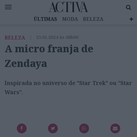
ÚLTIMAS
MODA
BELEZA
CELEBRIDADES
SAÚDE
LIFESTYLE
BELEZA
|
23.01.2024 às 08h00
EMOÇÕES
MULHERES INSPIRADORAS
A micro franja de
DIZ QUEM SABE
ACTIVA BRAND STUDIO
Zendaya
Inspirada no universo de "Star Trek" ou "Star
Wars".