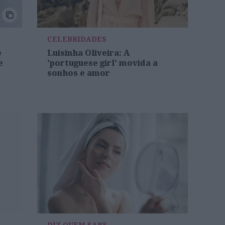
CELEBRIDADES
e
Luisinha Oliveira: A
e
'portuguese girl' movida a
sonhos e amor
DIZ QUEM SABE