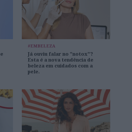
#EMBELEZA
re
Já ouviu falar no "notox"?
Esta é a nova tendência de
beleza em cuidados com a
pele.