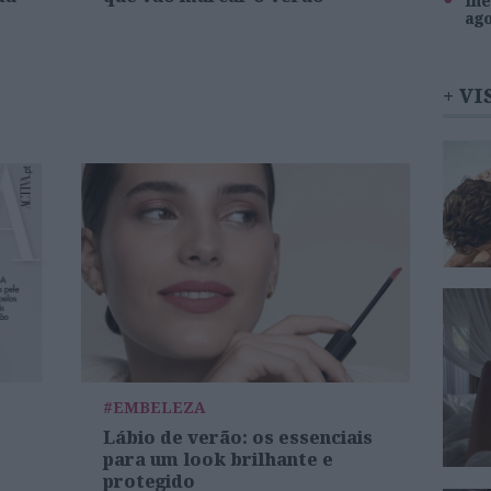
Inê
ag
+ VI
#EMBELEZA
Lábio de verão: os essenciais
para um look brilhante e
protegido