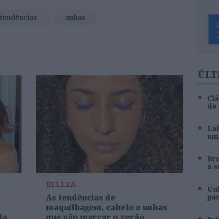
tendências
unhas
ÚLT
Clá
da
Láb
um 
Br
a s
BELEZA
Unh
As tendências de
pa
maquilhagem, cabelo e unhas
da
que vão marcar o verão