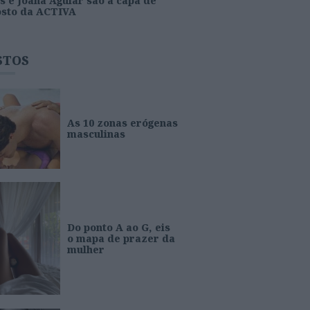
s e Joana Aguiar são a capa de
osto da ACTIVA
STOS
As 10 zonas erógenas
masculinas
Do ponto A ao G, eis
o mapa de prazer da
mulher