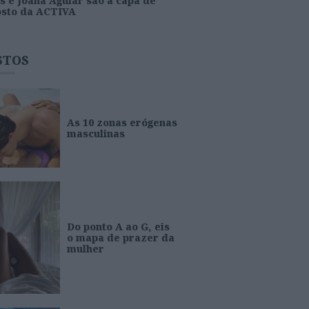
s e Joana Aguiar são a capa de
osto da ACTIVA
STOS
As 10 zonas erógenas
masculinas
Do ponto A ao G, eis
o mapa de prazer da
mulher