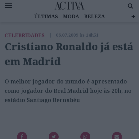
ÚLTIMAS
MODA
BELEZA
CELEBRIDADES
SAÚDE
LIFESTYLE
CELEBRIDADES
|
06.07.2009 às 14h51
EMOÇÕES
MULHERES INSPIRADORAS
Cristiano Ronaldo já está
DIZ QUEM SABE
ACTIVA BRAND STUDIO
em Madrid
O melhor jogador do mundo é apresentado
como jogador do Real Madrid hoje às 20h, no
estádio Santiago Bernabéu