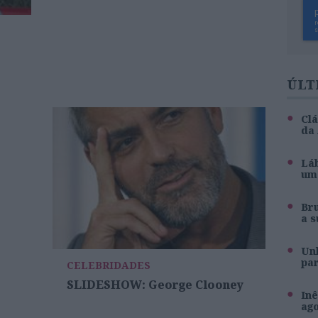
ÚLT
Clá
da
Láb
um 
Br
a s
Unh
pa
CELEBRIDADES
SLIDESHOW: George Clooney
Inê
ag