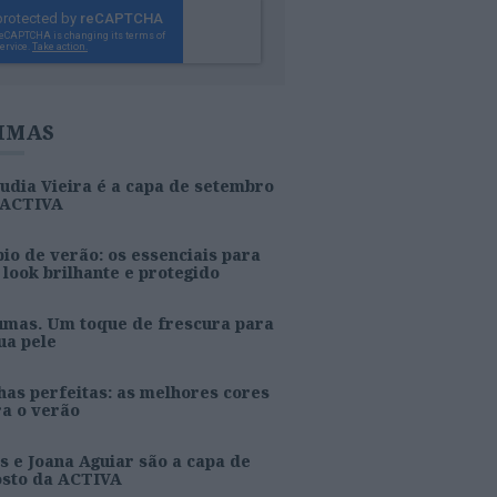
IMAS
udia Vieira é a capa de setembro
 ACTIVA
io de verão: os essenciais para
look brilhante e protegido
umas. Um toque de frescura para
ua pele
as perfeitas: as melhores cores
ra o verão
s e Joana Aguiar são a capa de
osto da ACTIVA