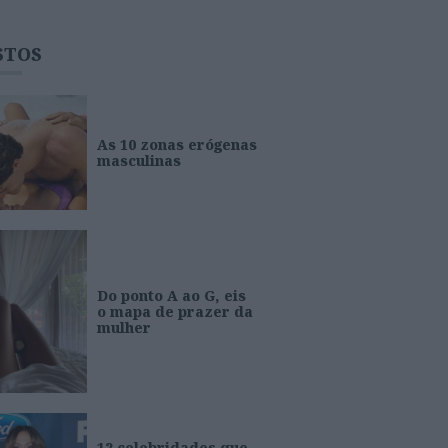
STOS
As 10 zonas erógenas
masculinas
Do ponto A ao G, eis
o mapa de prazer da
mulher
12 celebridades que