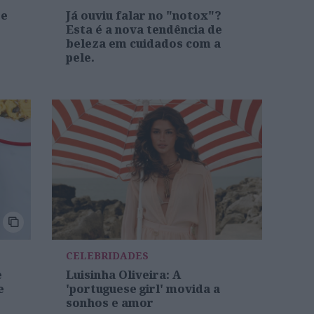
re
Já ouviu falar no "notox"?
Esta é a nova tendência de
beleza em cuidados com a
pele.
CELEBRIDADES
e
Luisinha Oliveira: A
e
'portuguese girl' movida a
sonhos e amor