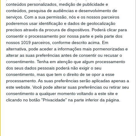
conteúdos personalizados, medição de publicidade e
CELEBRIDADES
conteúdos, pesquisa de audiências e desenvolvimento de
serviços.
Com a sua permissão, nós e os nossos parceiros
8 a 14 de Março: Esta semana fazem anos...
poderemos usar identificação e dados de geolocalização
precisos através da procura de dispositivos. Poderá clicar para
consentir o processamento por nossa parte e pela parte dos
nossos 1019 parceiros, conforme descrito acima. Em
alternativa, pode aceder a informações mais pormenorizadas e
alterar as suas preferências antes de consentir ou recusar o
consentimento.
Tenha em atenção que algum processamento
dos seus dados pessoais poderá não exigir o seu
consentimento, mas que tem o direito de se opor a esse
processamento. As suas preferências serão aplicadas apenas a
este website. Você pode alterar suas preferências ou retirar seu
consentimento a qualquer momento voltando a este site e
clicando no botão "Privacidade" na parte inferior da página.
CELEBRIDADES
15 a 21 de Março: Esta semana fazem anos...