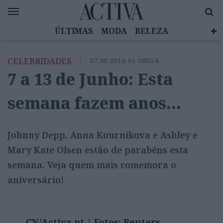
ÚLTIMAS
MODA
BELEZA
CELEBRIDADES
SAÚDE
LIFESTYLE
CELEBRIDADES
|
07.06.2010 às 08h54
EMOÇÕES
MULHERES INSPIRADORAS
7 a 13 de Junho: Esta
DIZ QUEM SABE
ACTIVA BRAND STUDIO
semana fazem anos…
Johnny Depp, Anna Kournikova e Ashley e
Mary Kate Olsen estão de parabéns esta
semana. Veja quem mais comemora o
aniversário!
CN/Activa.pt | Fotos: Reuters