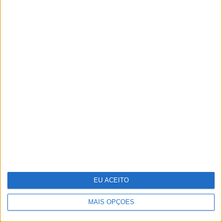
Adalberto Ribeiro: “Não procuramos
seguir modas nem programar em função
do que é mais mediático. Procuramos
artistas que tenham autenticidade,
qualidade e algo para dizer em palco”
EU ACEITO
Pavilhão Julião Sarmento - Quando a
arte se confunde com a vida
MAIS OPÇÕES