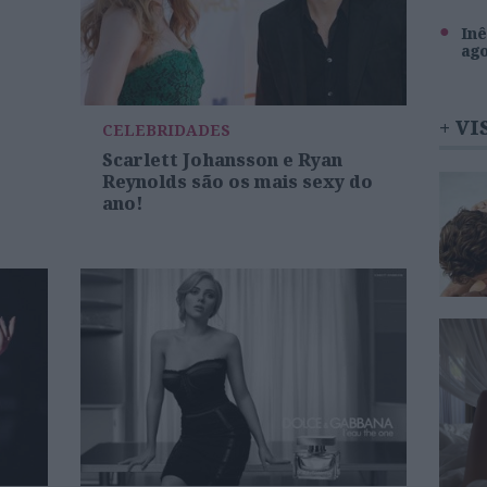
Inê
ag
+ VI
CELEBRIDADES
Scarlett Johansson e Ryan
Reynolds são os mais sexy do
ano!