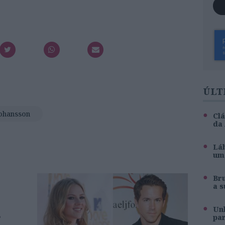
ÚLT
Johansson
Clá
da
Láb
um 
Br
a s
Unh
pa
?