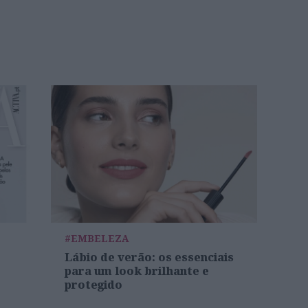
#EMBELEZA
Lábio de verão: os essenciais
para um look brilhante e
protegido