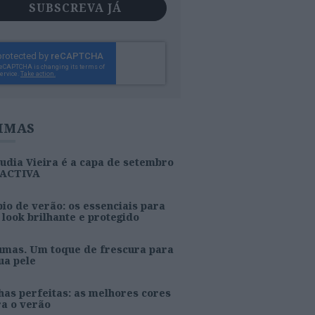
SUBSCREVA JÁ
IMAS
udia Vieira é a capa de setembro
 ACTIVA
io de verão: os essenciais para
look brilhante e protegido
umas. Um toque de frescura para
ua pele
as perfeitas: as melhores cores
ra o verão