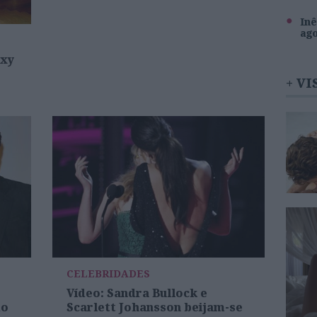
Inê
ag
exy
+ VI
CELEBRIDADES
Vídeo: Sandra Bullock e
do
Scarlett Johansson beijam-se