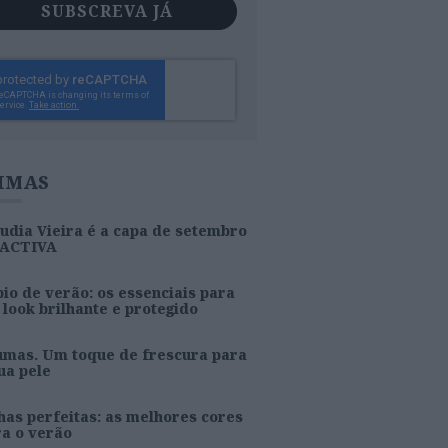
SUBSCREVA JÁ
IMAS
udia Vieira é a capa de setembro
 ACTIVA
io de verão: os essenciais para
look brilhante e protegido
umas. Um toque de frescura para
ua pele
as perfeitas: as melhores cores
ra o verão