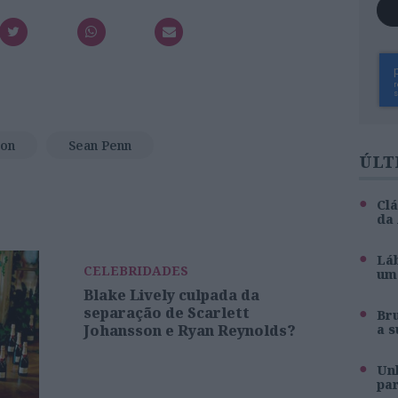
son
Sean Penn
ÚLT
Clá
da
Láb
CELEBRIDADES
um 
Blake Lively culpada da
separação de Scarlett
Br
Johansson e Ryan Reynolds?
a s
Unh
pa