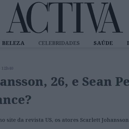
BELEZA
CELEBRIDADES
SAÚDE
SPIRADORAS
DIZ QUEM SABE
ACTIVA
s 12h40
hansson, 26, e Sean P
ance?
o site da revista US, os atores Scarlett Johansso